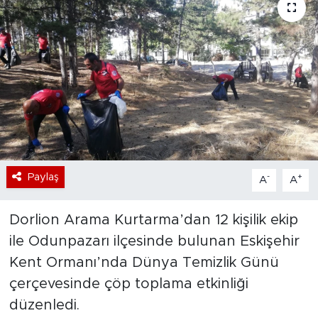
Bölge
Teknoloji
Magazin
Dünya
Sektör
Paylaş
-
+
A
A
Dorlion Arama Kurtarma’dan 12 kişilik ekip
ile Odunpazarı ilçesinde bulunan Eskişehir
Kent Ormanı’nda Dünya Temizlik Günü
çerçevesinde çöp toplama etkinliği
düzenledi.