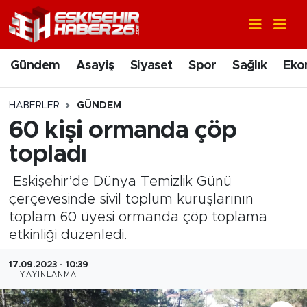
Gündem
Nöbetçi Eczaneler
Gündem
Asayiş
Siyaset
Spor
Sağlık
Eko
Asayiş
Hava Durumu
HABERLER
GÜNDEM
Siyaset
Trafik Durumu
60 kişi ormanda çöp
topladı
Spor
Süper Lig Puan Durumu ve Fikstür
Eskişehir’de Dünya Temizlik Günü
Sağlık
Tüm Manşetler
çerçevesinde sivil toplum kuruşlarının
toplam 60 üyesi ormanda çöp toplama
Ekonomi
Son Dakika Haberleri
etkinliği düzenledi.
Eğitim
Haber Arşivi
17.09.2023 - 10:39
YAYINLANMA
Sanat