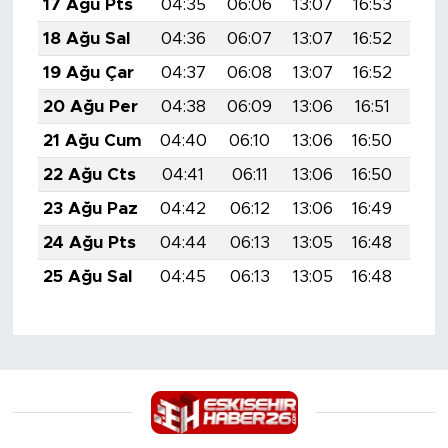
17 Ağu Pts
04:35
06:06
13:07
16:53
19:
18 Ağu Sal
04:36
06:07
13:07
16:52
19:
19 Ağu Çar
04:37
06:08
13:07
16:52
19:
20 Ağu Per
04:38
06:09
13:06
16:51
19:
21 Ağu Cum
04:40
06:10
13:06
16:50
19:
22 Ağu Cts
04:41
06:11
13:06
16:50
19:
23 Ağu Paz
04:42
06:12
13:06
16:49
19:
24 Ağu Pts
04:44
06:13
13:05
16:48
19:
25 Ağu Sal
04:45
06:13
13:05
16:48
19: