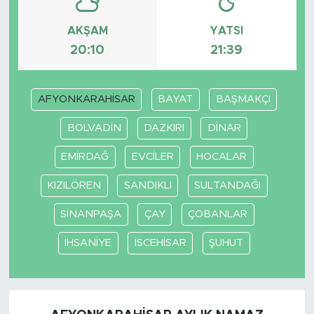
AKŞAM
YATSI
20:10
21:39
AFYONKARAHİSAR
BAYAT
BAŞMAKÇI
BOLVADİN
DAZKIRI
DİNAR
EMİRDAĞ
EVCİLER
HOCALAR
KIZILÖREN
SANDIKLI
SULTANDAĞI
SİNANPAŞA
ÇAY
ÇOBANLAR
İHSANİYE
İSCEHİSAR
ŞUHUT