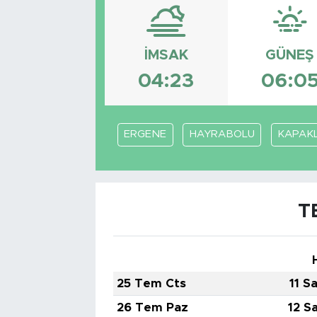
Bölge
İMSAK
GÜNEŞ
Teknoloji
04:23
06:0
Magazin
Dünya
ERGENE
HAYRABOLU
KAPAKL
Sektör
T
25 Tem Cts
11 S
26 Tem Paz
12 S