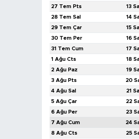
27 Tem Pts
13 S
28 Tem Sal
14 S
29 Tem Çar
15 S
30 Tem Per
16 S
31 Tem Cum
17 S
1 Ağu Cts
18 S
2 Ağu Paz
19 S
3 Ağu Pts
20 S
4 Ağu Sal
21 S
5 Ağu Çar
22 S
6 Ağu Per
23 S
7 Ağu Cum
24 S
8 Ağu Cts
25 S