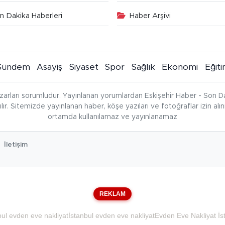
n Dakika Haberleri
Haber Arşivi
Gündem
Asayiş
Siyaset
Spor
Sağlık
Ekonomi
Eğit
zarları sorumludur. Yayınlanan yorumlardan Eskişehir Haber - Son Da
çılır. Sitemizde yayınlanan haber, köşe yazıları ve fotoğraflar izin al
ortamda kullanılamaz ve yayınlanamaz
İletişim
REKLAM
bul evden eve nakliyat
İstanbul evden eve nakliyat
Evden Eve Nakliyat İs