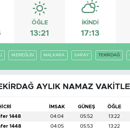
ÖĞLE
İKINDI
5
13:21
17:13
I
M.EREĞLİSİ
MALKARA
SARAY
TEKİRDAĞ
EKİRDAĞ AYLIK NAMAZ VAKITLE
HİCRİ
İMSAK
GÜNEŞ
ÖĞLE
afer 1448
04:04
05:52
13:22
afer 1448
04:05
05:53
13:22