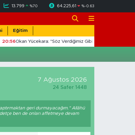
13.799
64.225,61
%
70
%
-0.63
i
Eğitim
20:56
Okan Yücekara: "Söz Verdiğimiz Gibi Masada Değil, Saha
7 Ağustos 2026
24 Safer 1448
 saptırmaktan geri durmayacağım." Allâhü
üddetçe ben de onları affetmeye devam