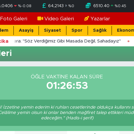
5,0406
64,2143
6510.40
%
-0.08
%
0
%
0.45
Foto Galeri
Video Galeri
Yazarlar
dem
Asayiş
Siyaset
Spor
Sağlık
Ekonom
ika
Yücekara: "Söz Verdiğimiz Gibi Masada Değil, Sahadayız"
eri
ÖĞLE VAKTINE KALAN SÜRE
01:26:53
 İzzetine yemin ederim ki ruhları cesetlerinde oldukça kullarını
 Celâlime yemin olsun ki onlar benden mağfiret talep ettikleri m
edeceğim." (Hadis-i şerif)