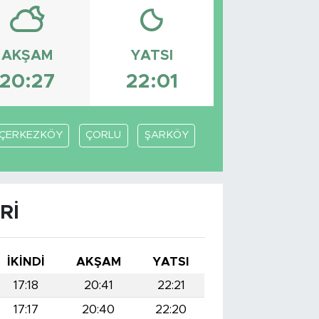
AKŞAM
YATSI
20:27
22:01
ÇERKEZKÖY
ÇORLU
ŞARKÖY
RI
İKINDI
AKŞAM
YATSI
17:18
20:41
22:21
17:17
20:40
22:20