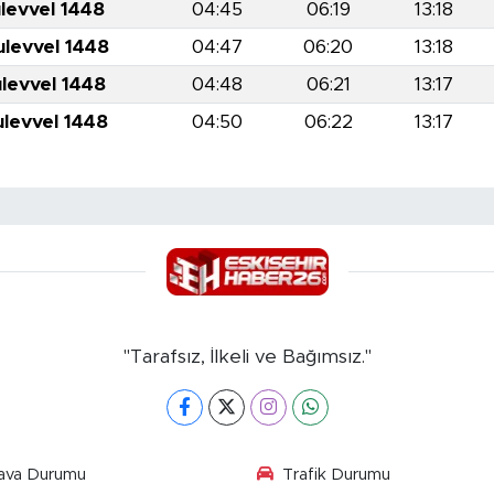
levvel 1448
04:45
06:19
13:18
ulevvel 1448
04:47
06:20
13:18
ulevvel 1448
04:48
06:21
13:17
ulevvel 1448
04:50
06:22
13:17
"Tarafsız, İlkeli ve Bağımsız."
ava Durumu
Trafik Durumu