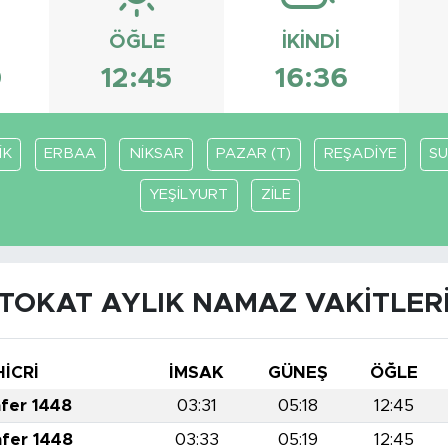
ÖĞLE
İKINDI
0
12:45
16:36
İK
ERBAA
NİKSAR
PAZAR (T)
REŞADİYE
S
YEŞİLYURT
ZİLE
TOKAT AYLIK NAMAZ VAKITLER
HİCRİ
İMSAK
GÜNEŞ
ÖĞLE
afer 1448
03:31
05:18
12:45
afer 1448
03:33
05:19
12:45