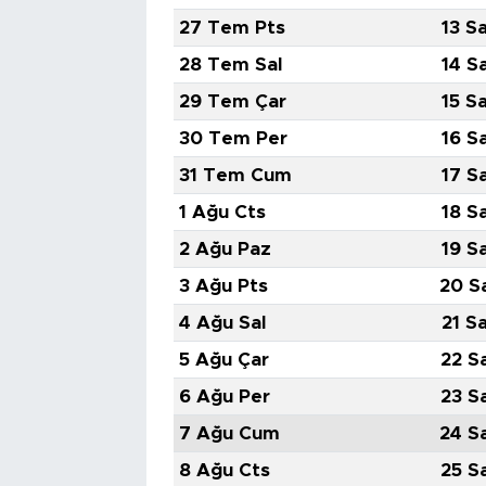
27 Tem Pts
13 S
28 Tem Sal
14 S
29 Tem Çar
15 S
30 Tem Per
16 S
31 Tem Cum
17 S
1 Ağu Cts
18 S
2 Ağu Paz
19 S
3 Ağu Pts
20 S
4 Ağu Sal
21 S
5 Ağu Çar
22 S
6 Ağu Per
23 S
7 Ağu Cum
24 S
8 Ağu Cts
25 S