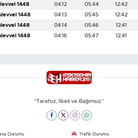
levvel 1448
04:12
05:44
12:42
ulevvel 1448
04:13
05:45
12:42
ulevvel 1448
04:14
05:46
12:41
ulevvel 1448
04:16
05:47
12:41
"Tarafsız, İlkeli ve Bağımsız."
ava Durumu
Trafik Durumu