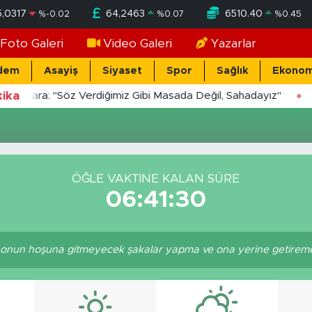
5,0317
64,2463
6510.40
%
-0.02
%
0.07
%
0.45
Foto Galeri
Video Galeri
Yazarlar
dem
Asayiş
Siyaset
Spor
Sağlık
Ekonom
ika
Yücekara: "Söz Verdiğimiz Gibi Masada Değil, Sahadayız"
ÖĞLE VAKTINE KALAN SÜRE
06:41:30
nun hoşuna gitmeyecek şakalar yapma ve ona yerine getiremeye