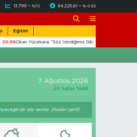
13.799
64.225,61
%
70
%
-0.63
i
Eğitim
20:56
Okan Yücekara: "Söz Verdiğimiz Gibi Masada Değil, Saha
7 Ağustos 2026
24 Safer 1448
ceğin bir söz verme. (Hadis-i şerif)