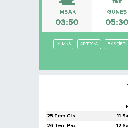
Bölge
İMSAK
GÜNEŞ
03:50
05:3
Teknoloji
Magazin
ALMUS
ARTOVA
BAŞÇİFTL
Dünya
Sektör
25 Tem Cts
11 S
26 Tem Paz
12 S