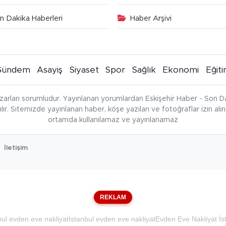
n Dakika Haberleri
Haber Arşivi
Gündem
Asayiş
Siyaset
Spor
Sağlık
Ekonomi
Eğit
zarları sorumludur. Yayınlanan yorumlardan Eskişehir Haber - Son Da
çılır. Sitemizde yayınlanan haber, köşe yazıları ve fotoğraflar izin al
ortamda kullanılamaz ve yayınlanamaz
İletişim
REKLAM
bul evden eve nakliyat
İstanbul evden eve nakliyat
Evden Eve Nakliyat İs