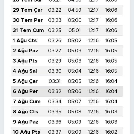
29 Tem Çar
03:22
04:59
12:17
16:06
19:
30 Tem Per
03:23
05:00
12:17
16:06
19:
31 Tem Cum
03:25
05:01
12:17
16:06
19:
1 Ağu Cts
03:26
05:02
12:16
16:05
19:
2 Ağu Paz
03:27
05:03
12:16
16:05
19:
3 Ağu Pts
03:29
05:03
12:16
16:05
19:
4 Ağu Sal
03:30
05:04
12:16
16:05
19:
5 Ağu Çar
03:31
05:05
12:16
16:04
19:
6 Ağu Per
03:32
05:06
12:16
16:04
19:
7 Ağu Cum
03:34
05:07
12:16
16:04
19:
8 Ağu Cts
03:35
05:08
12:16
16:03
19:
9 Ağu Paz
03:36
05:09
12:16
16:03
19:
10 Ağu Pts
03:37
05:09
12:16
16:02
19: