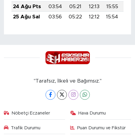
24 Ağu Pts
03:54
05:21
12:13
15:55
18:
25 Ağu Sal
03:56
05:22
12:12
15:54
18:
"Tarafsız, İlkeli ve Bağımsız."
Nöbetçi Eczaneler
Hava Durumu
Trafik Durumu
Puan Durumu ve Fikstür