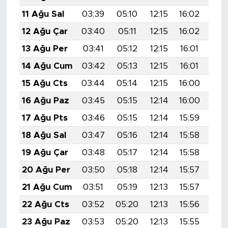
11 Ağu Sal
03:39
05:10
12:15
16:02
19:
12 Ağu Çar
03:40
05:11
12:15
16:02
19:
13 Ağu Per
03:41
05:12
12:15
16:01
19:
14 Ağu Cum
03:42
05:13
12:15
16:01
19:
15 Ağu Cts
03:44
05:14
12:15
16:00
19:
16 Ağu Paz
03:45
05:15
12:14
16:00
19:
17 Ağu Pts
03:46
05:15
12:14
15:59
19:
18 Ağu Sal
03:47
05:16
12:14
15:58
19:
19 Ağu Çar
03:48
05:17
12:14
15:58
19:
20 Ağu Per
03:50
05:18
12:14
15:57
18:
21 Ağu Cum
03:51
05:19
12:13
15:57
18:
22 Ağu Cts
03:52
05:20
12:13
15:56
18:
23 Ağu Paz
03:53
05:20
12:13
15:55
18: