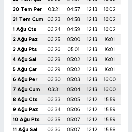
30 Tem Per
03:21
04:57
12:13
16:02
19:
31 Tem Cum
03:23
04:58
12:13
16:02
19:
1 Ağu Cts
03:24
04:59
12:13
16:02
19:
2 Ağu Paz
03:25
05:00
12:13
16:01
19:
3 Ağu Pts
03:26
05:01
12:13
16:01
19:
4 Ağu Sal
03:28
05:02
12:13
16:01
19:
5 Ağu Çar
03:29
05:02
12:13
16:01
19:
6 Ağu Per
03:30
05:03
12:13
16:00
19:
7 Ağu Cum
03:31
05:04
12:13
16:00
19:
8 Ağu Cts
03:33
05:05
12:12
15:59
19:
9 Ağu Paz
03:34
05:06
12:12
15:59
19:
10 Ağu Pts
03:35
05:07
12:12
15:59
19:
11 Ağu Sal
03:36
05:07
12:12
15:58
19: