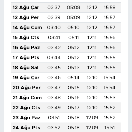
12 Ağu Çar
03:37
05:08
12:12
15:58
19:
13 Ağu Per
03:39
05:09
12:12
15:57
19:
14 Ağu Cum
03:40
05:10
12:12
15:57
19:
15 Ağu Cts
03:41
05:11
12:11
15:56
19:
16 Ağu Paz
03:42
05:12
12:11
15:56
19:
17 Ağu Pts
03:44
05:12
12:11
15:55
18:
18 Ağu Sal
03:45
05:13
12:11
15:55
18:
19 Ağu Çar
03:46
05:14
12:10
15:54
18:
20 Ağu Per
03:47
05:15
12:10
15:54
18:
21 Ağu Cum
03:48
05:16
12:10
15:53
18:
22 Ağu Cts
03:49
05:17
12:10
15:52
18:
23 Ağu Paz
03:51
05:18
12:09
15:52
18:
24 Ağu Pts
03:52
05:18
12:09
15:51
18: