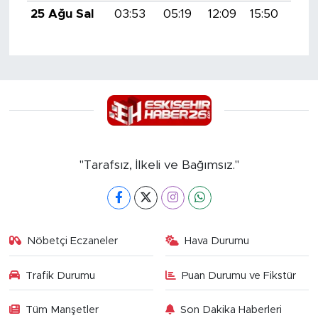
25 Ağu Sal
03:53
05:19
12:09
15:50
18:
"Tarafsız, İlkeli ve Bağımsız."
Nöbetçi Eczaneler
Hava Durumu
Trafik Durumu
Puan Durumu ve Fikstür
Tüm Manşetler
Son Dakika Haberleri