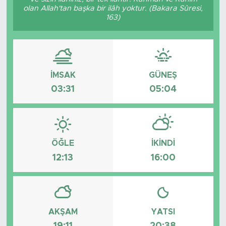
olan Allah'tan başka bir ilâh yoktur. (Bakara Sûresi,
Bölge
163)
Teknoloji
Magazin
İMSAK
GÜNEŞ
03:31
05:04
Dünya
Sektör
ÖĞLE
İKINDI
12:13
16:00
AKŞAM
YATSI