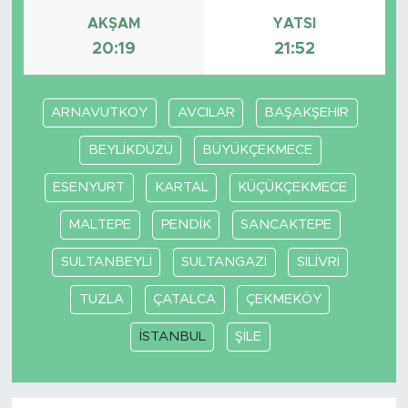
AKŞAM
YATSI
20:19
21:52
ARNAVUTKOY
AVCILAR
BAŞAKŞEHİR
BEYLİKDÜZÜ
BÜYÜKÇEKMECE
ESENYURT
KARTAL
KÜÇÜKÇEKMECE
MALTEPE
PENDİK
SANCAKTEPE
SULTANBEYLİ
SULTANGAZİ
SİLİVRİ
TUZLA
ÇATALCA
ÇEKMEKÖY
İSTANBUL
ŞİLE