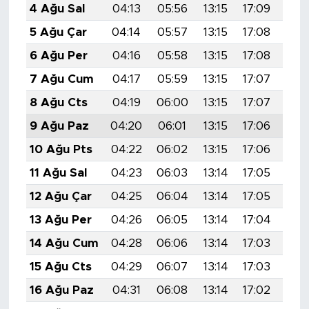
4 Ağu Sal
04:13
05:56
13:15
17:09
20:
5 Ağu Çar
04:14
05:57
13:15
17:08
20:
6 Ağu Per
04:16
05:58
13:15
17:08
20:
7 Ağu Cum
04:17
05:59
13:15
17:07
20:
8 Ağu Cts
04:19
06:00
13:15
17:07
20:
9 Ağu Paz
04:20
06:01
13:15
17:06
20:
10 Ağu Pts
04:22
06:02
13:15
17:06
20:
11 Ağu Sal
04:23
06:03
13:14
17:05
20:
12 Ağu Çar
04:25
06:04
13:14
17:05
20:
13 Ağu Per
04:26
06:05
13:14
17:04
20:
14 Ağu Cum
04:28
06:06
13:14
17:03
20:
15 Ağu Cts
04:29
06:07
13:14
17:03
20:
16 Ağu Paz
04:31
06:08
13:14
17:02
20: