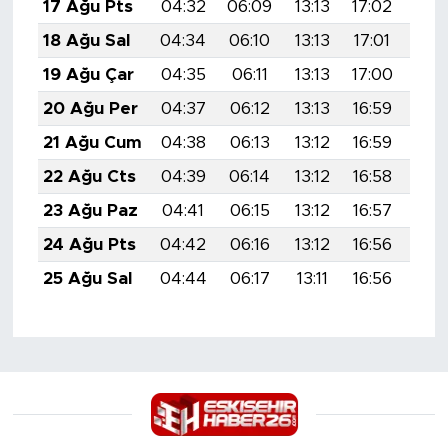
17 Ağu Pts
04:32
06:09
13:13
17:02
20:
18 Ağu Sal
04:34
06:10
13:13
17:01
20:
19 Ağu Çar
04:35
06:11
13:13
17:00
20:
20 Ağu Per
04:37
06:12
13:13
16:59
20:
21 Ağu Cum
04:38
06:13
13:12
16:59
20:
22 Ağu Cts
04:39
06:14
13:12
16:58
20:
23 Ağu Paz
04:41
06:15
13:12
16:57
19:
24 Ağu Pts
04:42
06:16
13:12
16:56
19:
25 Ağu Sal
04:44
06:17
13:11
16:56
19: