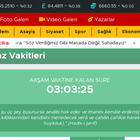
55,2510
64,4811
6660.55
%
0.32
%
0.38
%
0.03
Foto Galeri
Video Galeri
Yazarlar
dem
Asayiş
Siyaset
Spor
Sağlık
Ekonom
ika
Yücekara: "Söz Verdiğimiz Gibi Masada Değil, Sahadayız"
 Vakitleri
AKŞAM VAKTINE KALAN SÜRE
03:03:25
e şu üç şey bulunursa sevâbı hak eder ve imanını kemâle erdirmiş 
 kıldıklarından kendisini menedecek verâ ve cahilin cahilce harek
huyluluk)." (Hadis-i şerif)