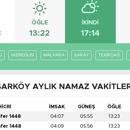
ÖĞLE
İKINDI
8
13:22
17:14
I
M.EREĞLİSİ
MALKARA
SARAY
TEKİRDAĞ
ŞARKÖY AYLIK NAMAZ VAKITLER
HİCRİ
İMSAK
GÜNEŞ
ÖĞLE
afer 1448
04:07
05:55
13:23
afer 1448
04:09
05:56
13:23