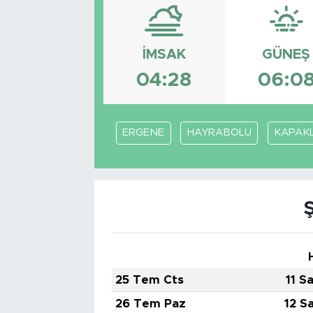
Bölge
İMSAK
GÜNEŞ
Teknoloji
04:28
06:0
Magazin
Dünya
ERGENE
HAYRABOLU
KAPAKL
Sektör
25 Tem Cts
11 S
26 Tem Paz
12 S