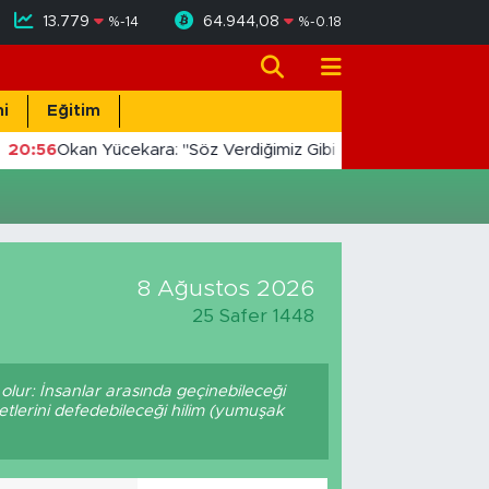
13.779
64.944,08
%
-14
%
-0.18
i
Eğitim
20:56
Okan Yücekara: "Söz Verdiğimiz Gibi Masada Değil, Saha
8 Ağustos 2026
25 Safer 1448
olur: İnsanlar arasında geçinebileceği
etlerini defedebileceği hilim (yumuşak