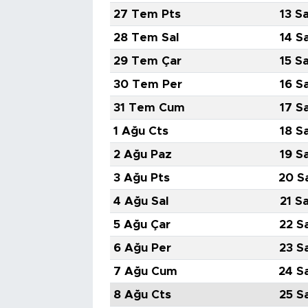
27 Tem Pts
13 S
28 Tem Sal
14 S
29 Tem Çar
15 S
30 Tem Per
16 S
31 Tem Cum
17 S
1 Ağu Cts
18 S
2 Ağu Paz
19 S
3 Ağu Pts
20 S
4 Ağu Sal
21 S
5 Ağu Çar
22 S
6 Ağu Per
23 S
7 Ağu Cum
24 S
8 Ağu Cts
25 S