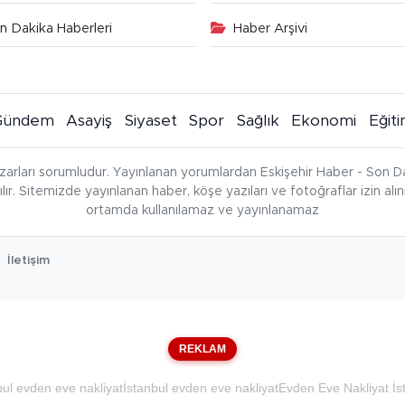
n Dakika Haberleri
Haber Arşivi
Gündem
Asayiş
Siyaset
Spor
Sağlık
Ekonomi
Eğit
zarları sorumludur. Yayınlanan yorumlardan Eskişehir Haber - Son Da
çılır. Sitemizde yayınlanan haber, köşe yazıları ve fotoğraflar izin al
ortamda kullanılamaz ve yayınlanamaz
İletişim
REKLAM
bul evden eve nakliyat
İstanbul evden eve nakliyat
Evden Eve Nakliyat İs