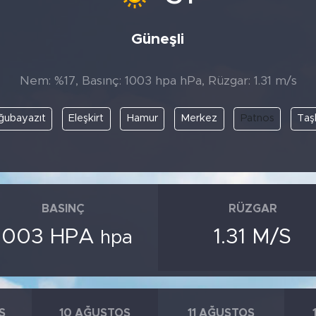
Güneşli
Nem: %17, Basınç: 1003 hpa hPa, Rüzgar: 1.31 m/s
ubayazıt
Eleşkirt
Hamur
Merkez
Patnos
Taş
BASINÇ
RÜZGAR
1003 HPA
1.31 M/S
hpa
S
10 AĞUSTOS
11 AĞUSTOS