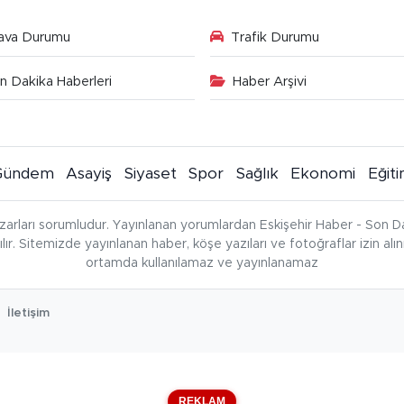
ava Durumu
Trafik Durumu
n Dakika Haberleri
Haber Arşivi
Gündem
Asayiş
Siyaset
Spor
Sağlık
Ekonomi
Eğit
zarları sorumludur. Yayınlanan yorumlardan Eskişehir Haber - Son Da
çılır. Sitemizde yayınlanan haber, köşe yazıları ve fotoğraflar izin al
ortamda kullanılamaz ve yayınlanamaz
İletişim
REKLAM