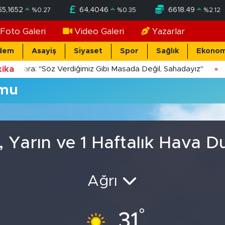
55,1652
64,4046
6618.49
%
0.27
%
0.35
%
2.12
Foto Galeri
Video Galeri
Yazarlar
dem
Asayiş
Siyaset
Spor
Sağlık
Ekonom
ika
Yücekara: "Söz Verdiğimiz Gibi Masada Değil, Sahadayız"
umu
 Yarın ve 1 Haftalık Hava 
Ağrı
°
31