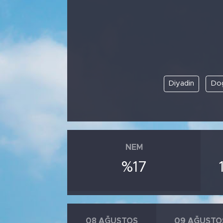
Bölge
Teknoloji
Magazin
Diyadin
Doğ
Dünya
Sektör
NEM
%17
08 AĞUSTOS
09 AĞUSTO