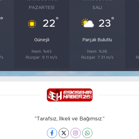
PAZARTESI
SALI
°
°
°
5
22
23
Güneşli
Parçalı Bulutlu
Nem: %43
Nem: %38
/s
Rüzgar: 9.11 m/s
Rüzgar: 7.31 m/s
R
"Tarafsız, İlkeli ve Bağımsız."