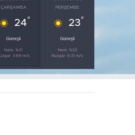
ÇARŞAMBA
PERŞEMBE
°
°
24
23
Güneşli
Güneşli
Nem: %31
Nem: %32
üzgar: 3.69 m/s
Rüzgar: 6.31 m/s