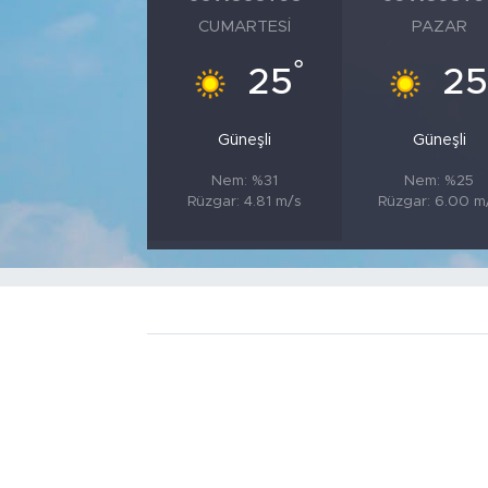
CUMARTESI
PAZAR
°
25
2
Güneşli
Güneşli
Nem: %31
Nem: %25
Rüzgar: 4.81 m/s
Rüzgar: 6.00 m