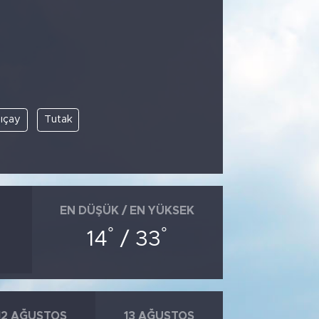
lıçay
Tutak
EN DÜŞÜK / EN YÜKSEK
°
°
14
/ 33
12 AĞUSTOS
13 AĞUSTOS