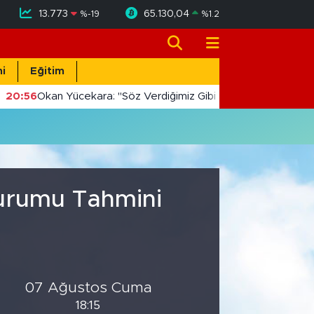
13.773
65.130,04
%
-19
%
1.2
i
Eğitim
20:56
Okan Yücekara: "Söz Verdiğimiz Gibi Masada Değil, Saha
Durumu Tahmini
07 Ağustos Cuma
18:15