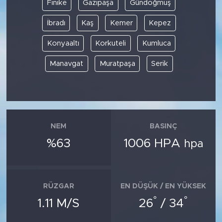
Finike
Gazipaşa
Gündoğmuş
İbradı
Kaş
Kemer
Kepez
Konyaaltı
Korkuteli
Kumluca
Manavgat
Muratpaşa
Serik
NEM
BASINÇ
%63
1006 HPA
hpa
RÜZGAR
EN DÜŞÜK / EN YÜKSEK
°
°
1.11 M/S
26
/ 34