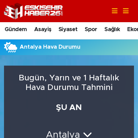
Gündem
Nöbetçi Eczaneler
Gündem
Asayiş
Siyaset
Spor
Sağlık
Eko
Asayiş
Hava Durumu
Antalya Hava Durumu
Siyaset
Trafik Durumu
Spor
Süper Lig Puan Durumu ve Fikstür
Bugün, Yarın ve 1 Haftalık
Sağlık
Tüm Manşetler
Hava Durumu Tahmini
Ekonomi
Son Dakika Haberleri
ŞU AN
Eğitim
Haber Arşivi
Antalya
Sanat