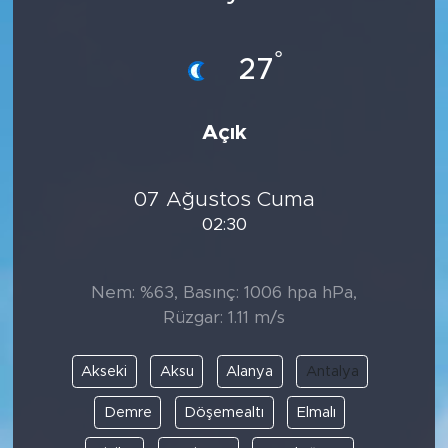
Bölge
°
27
Teknoloji
Açık
Magazin
Dünya
07 Ağustos Cuma
02:30
Sektör
Nem: %63, Basınç: 1006 hpa hPa,
Rüzgar: 1.11 m/s
Akseki
Aksu
Alanya
Antalya
Demre
Döşemealtı
Elmalı