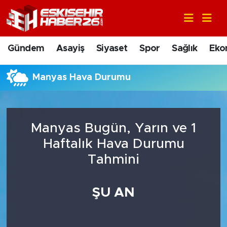
Gündem
Nöbetçi Eczaneler
Gündem
Asayiş
Siyaset
Spor
Sağlık
Eko
Asayiş
Hava Durumu
Manyas Hava Durumu
Siyaset
Trafik Durumu
Spor
Süper Lig Puan Durumu ve Fikstür
Manyas Bugün, Yarın ve 1
Sağlık
Tüm Manşetler
Haftalık Hava Durumu
Tahmini
Ekonomi
Son Dakika Haberleri
ŞU AN
Eğitim
Haber Arşivi
Sanat