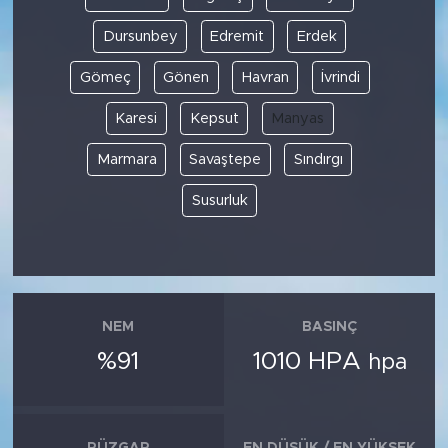
Dursunbey
Edremit
Erdek
Gömeç
Gönen
Havran
İvrindi
Karesi
Kepsut
Manyas
Marmara
Savaştepe
Sındırgı
Susurluk
NEM
BASINÇ
%91
1010 HPA
hpa
RÜZGAR
EN DÜŞÜK / EN YÜKSEK