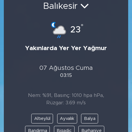
Balıkesir
Bölge
Teknoloji
°
23
Magazin
Yakınlarda Yer Yer Yağmur
Dünya
07 Ağustos Cuma
Sektör
03:15
Nem: %91, Basınç: 1010 hpa hPa,
Rüzgar: 3.69 m/s
Altıeylül
Ayvalık
Balya
Bandırma
Bigadiç
Burhaniye