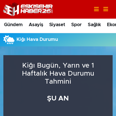
Gündem
Nöbetçi Eczaneler
Gündem
Asayiş
Siyaset
Spor
Sağlık
Eko
Asayiş
Hava Durumu
Kiğı Hava Durumu
Siyaset
Trafik Durumu
Spor
Süper Lig Puan Durumu ve Fikstür
Kiğı Bugün, Yarın ve 1
Sağlık
Tüm Manşetler
Haftalık Hava Durumu
Tahmini
Ekonomi
Son Dakika Haberleri
ŞU AN
Eğitim
Haber Arşivi
Sanat