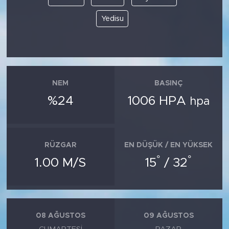
Yedisu
NEM
BASINÇ
%24
1006 HPA
hpa
RÜZGAR
EN DÜŞÜK / EN YÜKSEK
°
°
1.00 M/S
15
/ 32
08 AĞUSTOS
09 AĞUSTOS