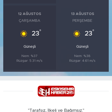
12 AĞUSTOS
13 AĞUSTOS
ÇARŞAMBA
PERŞEMBE
°
°
23
23
Güneşli
Güneşli
Nem: %37
Nem: %38
Rüzgar: 5.31 m/s
Rüzgar: 4.61 m/s
"Tarafsız, İlkeli ve Bağımsız."