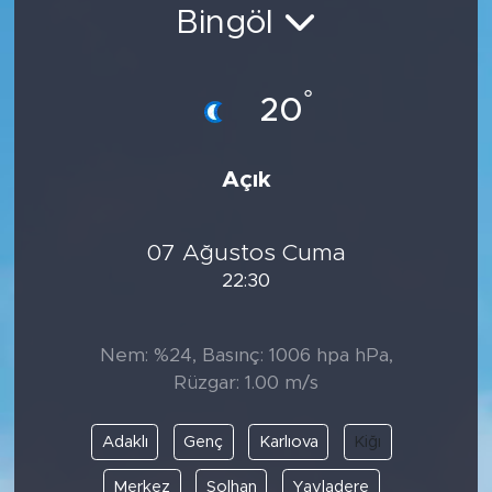
Bingöl
Bölge
Teknoloji
°
20
Magazin
Açık
Dünya
07 Ağustos Cuma
Sektör
22:30
Nem: %24, Basınç: 1006 hpa hPa,
Rüzgar: 1.00 m/s
Adaklı
Genç
Karlıova
Kiğı
Merkez
Solhan
Yayladere