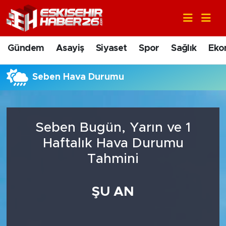
Gündem
Nöbetçi Eczaneler
Gündem
Asayiş
Siyaset
Spor
Sağlık
Eko
Asayiş
Hava Durumu
Seben Hava Durumu
Siyaset
Trafik Durumu
Spor
Süper Lig Puan Durumu ve Fikstür
Seben Bugün, Yarın ve 1
Sağlık
Tüm Manşetler
Haftalık Hava Durumu
Tahmini
Ekonomi
Son Dakika Haberleri
ŞU AN
Eğitim
Haber Arşivi
Sanat