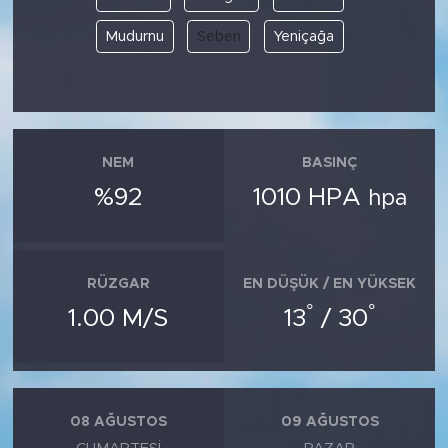
Mudurnu
Seben
Yeniçağa
NEM
BASINÇ
%92
1010 HPA
hpa
RÜZGAR
EN DÜŞÜK / EN YÜKSEK
°
°
1.00 M/S
13
/ 30
08 AĞUSTOS
09 AĞUSTOS