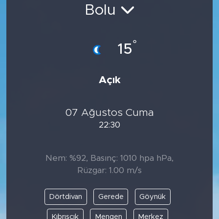
Bolu
Bölge
Teknoloji
°
15
Magazin
Açık
Dünya
07 Ağustos Cuma
Sektör
22:30
Nem: %92, Basınç: 1010 hpa hPa,
Rüzgar: 1.00 m/s
Dörtdivan
Gerede
Göynük
Kıbrıscık
Mengen
Merkez