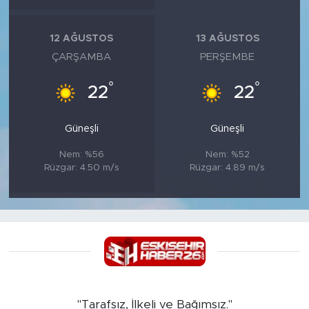
12 AĞUSTOS
13 AĞUSTOS
ÇARŞAMBA
PERŞEMBE
°
°
22
22
Güneşli
Güneşli
Nem: %56
Nem: %52
Rüzgar: 4.50 m/s
Rüzgar: 4.89 m/s
"Tarafsız, İlkeli ve Bağımsız."