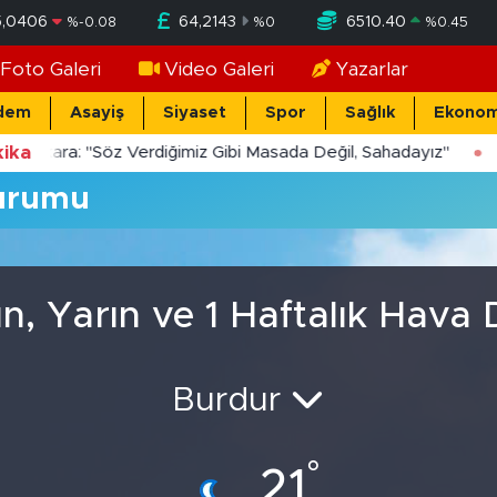
5,0406
64,2143
6510.40
%
-0.08
%
0
%
0.45
Foto Galeri
Video Galeri
Yazarlar
dem
Asayiş
Siyaset
Spor
Sağlık
Ekonom
ika
Yücekara: "Söz Verdiğimiz Gibi Masada Değil, Sahadayız"
Durumu
n, Yarın ve 1 Haftalık Hav
Burdur
°
21