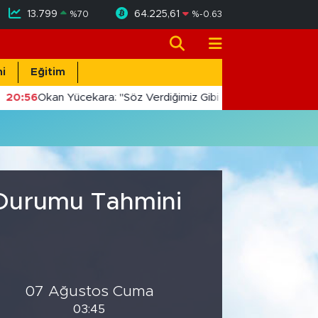
13.799
64.225,61
%
70
%
-0.63
i
Eğitim
20:56
Okan Yücekara: "Söz Verdiğimiz Gibi Masada Değil, Saha
a Durumu Tahmini
07 Ağustos Cuma
03:45