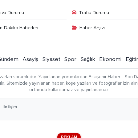
ava Durumu
Trafik Durumu
n Dakika Haberleri
Haber Arşivi
Gündem
Asayiş
Siyaset
Spor
Sağlık
Ekonomi
Eğit
zarları sorumludur. Yayınlanan yorumlardan Eskişehir Haber - Son Da
çılır. Sitemizde yayınlanan haber, köşe yazıları ve fotoğraflar izin al
ortamda kullanılamaz ve yayınlanamaz
İletişim
REKLAM