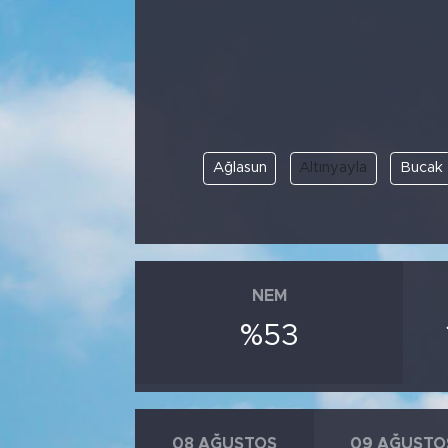
Bölge
Teknoloji
Magazin
Ağlasun
Altınyayla
Bucak
Dünya
Sektör
NEM
%53
08 AĞUSTOS
09 AĞUSTO