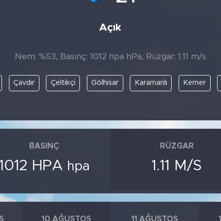
Açık
Nem: %53, Basınç: 1012 hpa hPa, Rüzgar: 1.11 m/s
Çavdır
Çeltikçi
Gölhisar
Karamanlı
Kemer
BASINÇ
RÜZGAR
1012 HPA
1.11 M/S
hpa
S
10 AĞUSTOS
11 AĞUSTOS