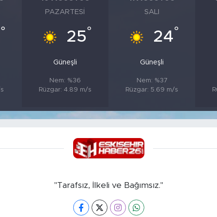
PAZARTESI
SALI
°
°
°
4
25
24
Güneşli
Güneşli
Nem: %36
Nem: %37
/s
Rüzgar: 4.89 m/s
Rüzgar: 5.69 m/s
R
"Tarafsız, İlkeli ve Bağımsız."