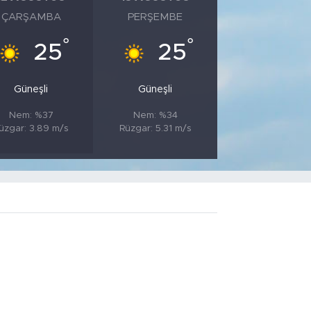
ÇARŞAMBA
PERŞEMBE
°
°
25
25
Güneşli
Güneşli
Nem: %37
Nem: %34
üzgar: 3.89 m/s
Rüzgar: 5.31 m/s