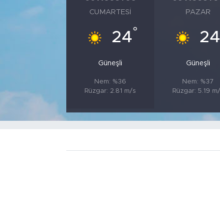
CUMARTESI
PAZAR
°
24
2
Güneşli
Güneşli
Nem: %36
Nem: %37
Rüzgar: 2.81 m/s
Rüzgar: 5.19 m