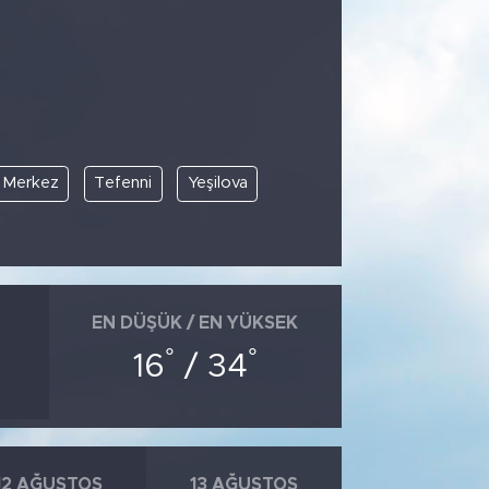
Merkez
Tefenni
Yeşilova
EN DÜŞÜK / EN YÜKSEK
°
°
16
/ 34
12 AĞUSTOS
13 AĞUSTOS