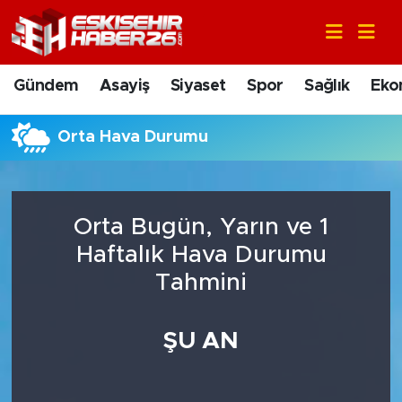
Gündem
Nöbetçi Eczaneler
Gündem
Asayiş
Siyaset
Spor
Sağlık
Eko
Asayiş
Hava Durumu
Orta Hava Durumu
Siyaset
Trafik Durumu
Spor
Süper Lig Puan Durumu ve Fikstür
Orta Bugün, Yarın ve 1
Sağlık
Tüm Manşetler
Haftalık Hava Durumu
Tahmini
Ekonomi
Son Dakika Haberleri
ŞU AN
Eğitim
Haber Arşivi
Sanat