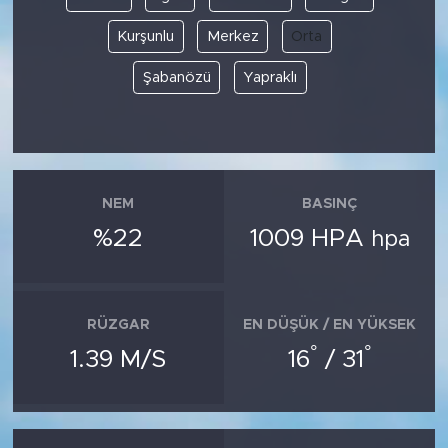
Kurşunlu
Merkez
Orta
Şabanözü
Yapraklı
NEM
BASINÇ
%22
1009 HPA
hpa
RÜZGAR
EN DÜŞÜK / EN YÜKSEK
°
°
1.39 M/S
16
/ 31