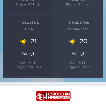
Nem: %41
Nem: %41
Rüzgar: 5.61 m/s
Rüzgar: 8.11 m/s
14 AĞUSTOS
15 AĞUSTOS
CUMA
CUMARTESI
°
°
21
20
Güneşli
Güneşli
Nem: %49
Nem: %39
Rüzgar: 7.00 m/s
Rüzgar: 2.81 m/s