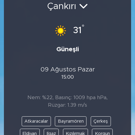
Çankırı
Bölge
Teknoloji
°
31
Magazin
Güneşli
Dünya
09 Ağustos Pazar
Sektör
15:00
Nem: %22, Basınç: 1009 hpa hPa,
Rüzgar: 1.39 m/s
Atkaracalar
Bayramören
Çerkeş
Eldivan
Ilgaz
Kızılırmak
Korgun