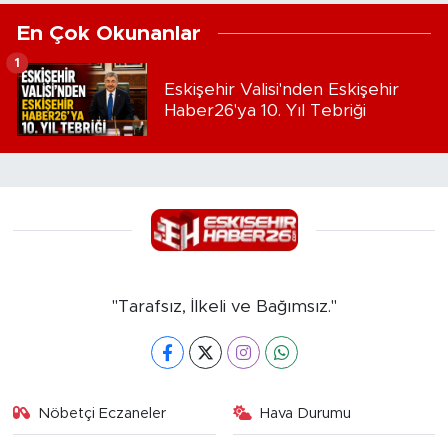
En Çok Okunanlar
1
Eskişehir Valisi'nden Eskişehir
Haber26'ya 10. Yıl Tebriği
"Tarafsız, İlkeli ve Bağımsız."
Nöbetçi Eczaneler
Hava Durumu