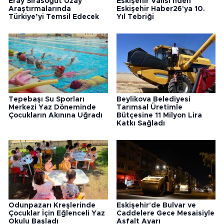
Eray Sırasöğüt Uzay
Eskişehir Valisi'nden
Araştırmalarında
Eskişehir Haber26'ya 10.
Türkiye’yi Temsil Edecek
Yıl Tebriği
Tepebaşı Su Sporları
Beylikova Belediyesi
Merkezi Yaz Döneminde
Tarımsal Üretimle
Çocukların Akınına Uğradı
Bütçesine 11 Milyon Lira
Katkı Sağladı
Odunpazarı Kreşlerinde
Eskişehir'de Bulvar ve
Çocuklar İçin Eğlenceli Yaz
Caddelere Gece Mesaisiyle
Okulu Başladı
Asfalt Ayarı