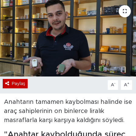
Bölge
Teknoloji
Magazin
Dünya
Sektör
Paylaş
-
+
A
A
Anahtarın tamamen kaybolması halinde ise
araç sahiplerinin on binlerce liralık
masraflarla karşı karşıya kaldığını söyledi.
"Anahtar kaybolduğunda süreç