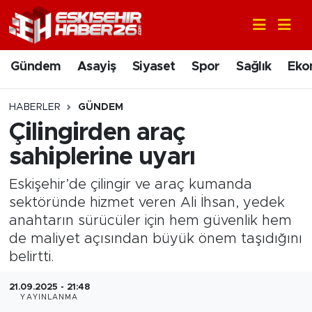
Gündem
Nöbetçi Eczaneler
Gündem
Asayiş
Siyaset
Spor
Sağlık
Eko
Asayiş
Hava Durumu
HABERLER
GÜNDEM
Siyaset
Trafik Durumu
Çilingirden araç
sahiplerine uyarı
Spor
Süper Lig Puan Durumu ve Fikstür
Eskişehir’de çilingir ve araç kumanda
Sağlık
Tüm Manşetler
sektöründe hizmet veren Ali İhsan, yedek
anahtarın sürücüler için hem güvenlik hem
Ekonomi
Son Dakika Haberleri
de maliyet açısından büyük önem taşıdığını
belirtti.
Eğitim
Haber Arşivi
21.09.2025 - 21:48
YAYINLANMA
Sanat