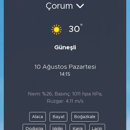
Çorum
Bölge
Teknoloji
°
30
Magazin
Güneşli
Dünya
10 Ağustos Pazartesi
Sektör
14:15
Nem: %26, Basınç: 1011 hpa hPa,
Rüzgar: 4.11 m/s
Alaca
Bayat
Boğazkale
Dodurga
İskilip
Kargı
Laçin