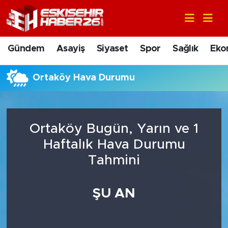
Gündem
Nöbetçi Eczaneler
Gündem
Asayiş
Siyaset
Spor
Sağlık
Eko
Asayiş
Hava Durumu
Ortaköy Hava Durumu
Siyaset
Trafik Durumu
Spor
Süper Lig Puan Durumu ve Fikstür
Ortaköy Bugün, Yarın ve 1
Sağlık
Tüm Manşetler
Haftalık Hava Durumu
Tahmini
Ekonomi
Son Dakika Haberleri
ŞU AN
Eğitim
Haber Arşivi
Sanat