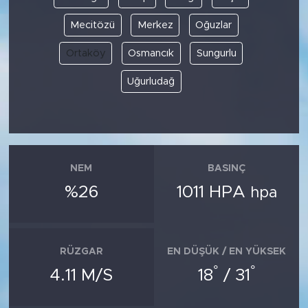
Mecitözü
Merkez
Oğuzlar
Ortaköy
Osmancık
Sungurlu
Uğurludağ
NEM
BASINÇ
%26
1011 HPA
hpa
RÜZGAR
EN DÜŞÜK / EN YÜKSEK
°
°
4.11 M/S
18
/ 31