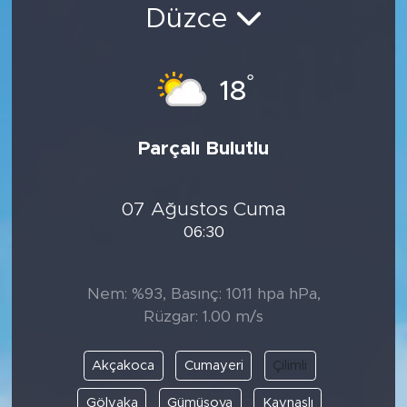
Düzce
Bölge
Teknoloji
°
18
Magazin
Parçalı Bulutlu
Dünya
07 Ağustos Cuma
Sektör
06:30
Nem: %93, Basınç: 1011 hpa hPa,
Rüzgar: 1.00 m/s
Akçakoca
Cumayeri
Çilimli
Gölyaka
Gümüşova
Kaynaşlı