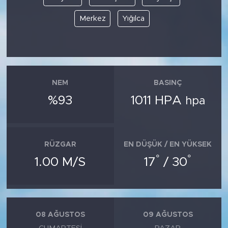
Merkez
Yığılca
NEM
BASINÇ
%93
1011 HPA
hpa
RÜZGAR
EN DÜŞÜK / EN YÜKSEK
°
°
1.00 M/S
17
/ 30
08 AĞUSTOS
09 AĞUSTOS