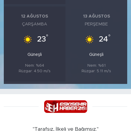
12 AĞUSTOS
13 AĞUSTOS
ÇARŞAMBA
PERŞEMBE
°
°
23
24
Güneşli
Güneşli
Nem: %64
Nem: %61
Rüzgar: 4.50 m/s
Rüzgar: 5.11 m/s
"Tarafsız, İlkeli ve Bağımsız."