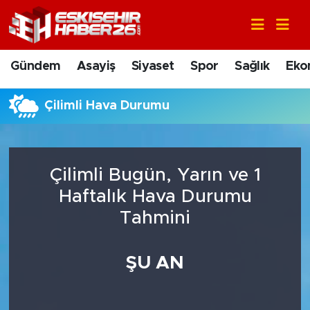
Gündem
Nöbetçi Eczaneler
Gündem
Asayiş
Siyaset
Spor
Sağlık
Eko
Asayiş
Hava Durumu
Çilimli Hava Durumu
Siyaset
Trafik Durumu
Spor
Süper Lig Puan Durumu ve Fikstür
Çilimli Bugün, Yarın ve 1
Sağlık
Tüm Manşetler
Haftalık Hava Durumu
Tahmini
Ekonomi
Son Dakika Haberleri
ŞU AN
Eğitim
Haber Arşivi
Sanat