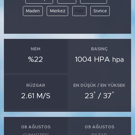
Maden
Merkez
Palu
Sivrice
NEM
BASINÇ
%22
1004 HPA
hpa
RÜZGAR
EN DÜŞÜK / EN YÜKSEK
°
°
2.61 M/S
23
/ 37
08 AĞUSTOS
09 AĞUSTOS