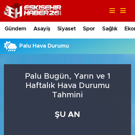
Gündem
Nöbetçi Eczaneler
Gündem
Asayiş
Siyaset
Spor
Sağlık
Eko
Asayiş
Hava Durumu
Palu Hava Durumu
Siyaset
Trafik Durumu
Spor
Süper Lig Puan Durumu ve Fikstür
Palu Bugün, Yarın ve 1
Sağlık
Tüm Manşetler
Haftalık Hava Durumu
Tahmini
Ekonomi
Son Dakika Haberleri
ŞU AN
Eğitim
Haber Arşivi
Sanat