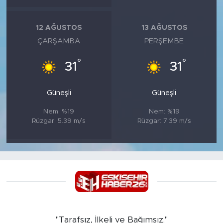
12 AĞUSTOS
13 AĞUSTOS
ÇARŞAMBA
PERŞEMBE
°
°
31
31
Güneşli
Güneşli
Nem: %19
Nem: %19
Rüzgar: 5.39 m/s
Rüzgar: 7.39 m/s
"Tarafsız, İlkeli ve Bağımsız."