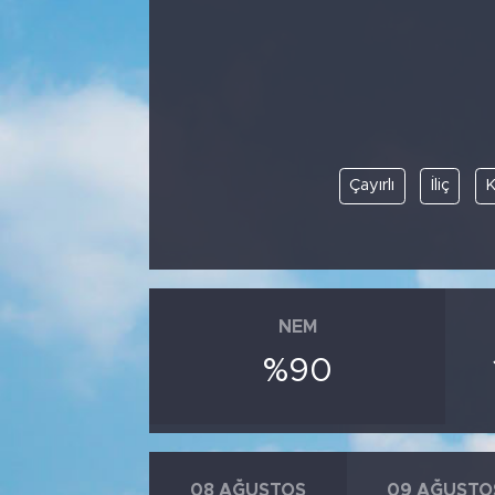
Bölge
Teknoloji
Magazin
Çayırlı
İliç
Dünya
Sektör
NEM
%90
08 AĞUSTOS
09 AĞUSTO