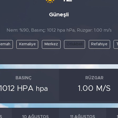
Güneşli
Nem: %90, Basınç: 1012 hpa hPa, Rüzgar: 1.00 m/s
Kemah
Kemaliye
Merkez
Otlukbeli
Refahiye
BASINÇ
RÜZGAR
1012 HPA
1.00 M/S
hpa
S
10 AĞUSTOS
11 AĞUSTOS