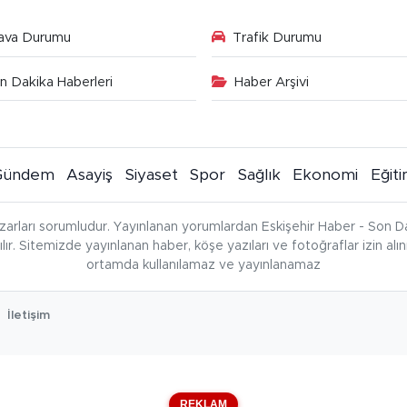
ava Durumu
Trafik Durumu
n Dakika Haberleri
Haber Arşivi
Gündem
Asayiş
Siyaset
Spor
Sağlık
Ekonomi
Eğit
zarları sorumludur. Yayınlanan yorumlardan Eskişehir Haber - Son Da
çılır. Sitemizde yayınlanan haber, köşe yazıları ve fotoğraflar izin al
ortamda kullanılamaz ve yayınlanamaz
İletişim
REKLAM