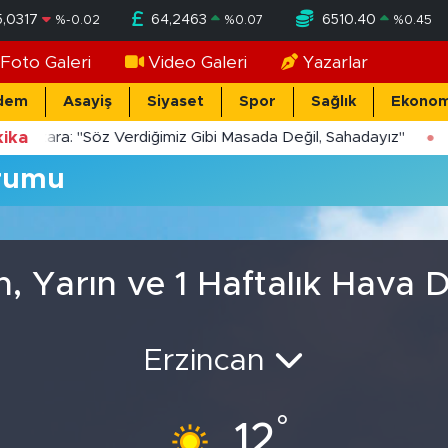
5,0317
64,2463
6510.40
%
-0.02
%
0.07
%
0.45
Foto Galeri
Video Galeri
Yazarlar
dem
Asayiş
Siyaset
Spor
Sağlık
Ekonom
ika
Yücekara: "Söz Verdiğimiz Gibi Masada Değil, Sahadayız"
urumu
n, Yarın ve 1 Haftalık Hava
Erzincan
°
12