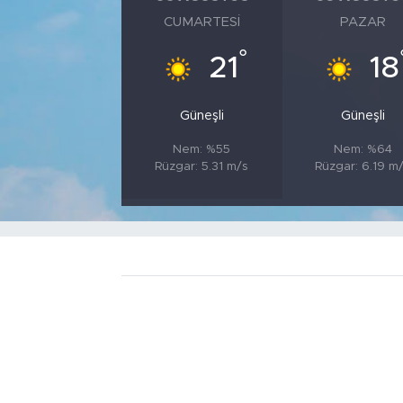
CUMARTESI
PAZAR
°
21
18
Güneşli
Güneşli
Nem: %55
Nem: %64
Rüzgar: 5.31 m/s
Rüzgar: 6.19 m