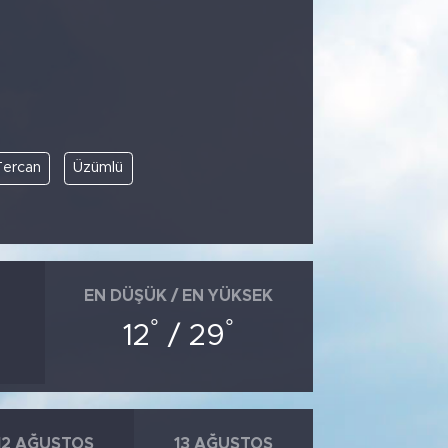
Tercan
Üzümlü
EN DÜŞÜK / EN YÜKSEK
°
°
12
/ 29
12 AĞUSTOS
13 AĞUSTOS