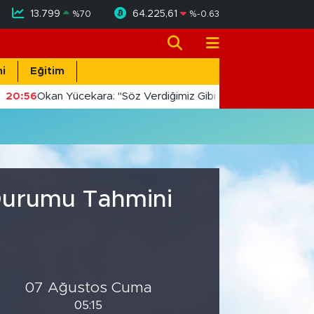
13.799
64.225,61
%
70
%
-0.63
i
Eğitim
20:56
Okan Yücekara: "Söz Verdiğimiz Gibi Masada Değil, Saha
 Durumu Tahmini
07 Ağustos Cuma
05:15