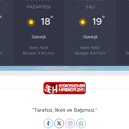
PAZARTESI
SALI
°
°
°
18
19
Güneşli
Güneşli
Nem: %59
Nem: %60
/s
Rüzgar: 5.50 m/s
Rüzgar: 4.61 m/s
R
"Tarafsız, İlkeli ve Bağımsız."