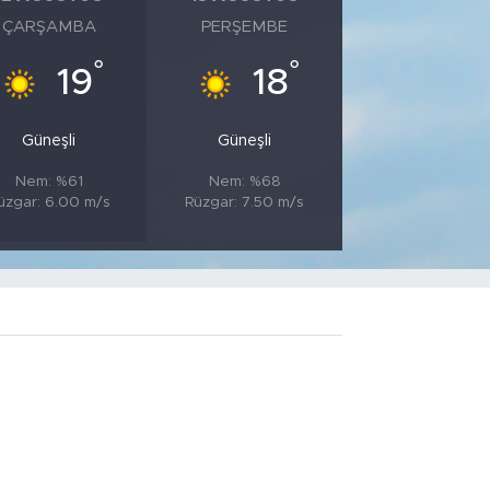
ÇARŞAMBA
PERŞEMBE
°
°
19
18
Güneşli
Güneşli
Nem: %61
Nem: %68
üzgar: 6.00 m/s
Rüzgar: 7.50 m/s