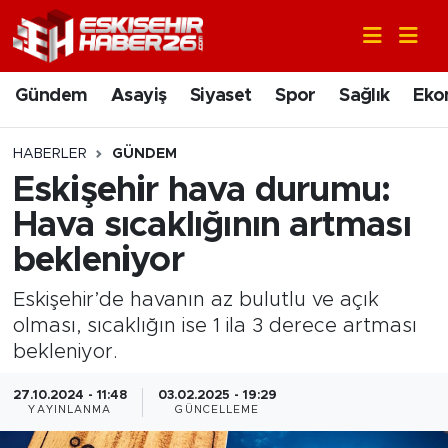
Gündem
Nöbetçi Eczaneler
Gündem
Asayiş
Siyaset
Spor
Sağlık
Eko
Asayiş
Hava Durumu
HABERLER
GÜNDEM
Siyaset
Trafik Durumu
Eskişehir hava durumu:
Hava sıcaklığının artması
Spor
Süper Lig Puan Durumu ve Fikstür
bekleniyor
Sağlık
Tüm Manşetler
Eskişehir’de havanın az bulutlu ve açık
olması, sıcaklığın ise 1 ila 3 derece artması
Ekonomi
Son Dakika Haberleri
bekleniyor.
Eğitim
Haber Arşivi
27.10.2024 - 11:48
03.02.2025 - 19:29
YAYINLANMA
GÜNCELLEME
Sanat