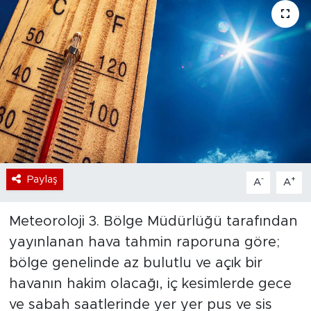
Bölge
Teknoloji
Magazin
Dünya
Sektör
Paylaş
-
+
A
A
Meteoroloji 3. Bölge Müdürlüğü tarafından
yayınlanan hava tahmin raporuna göre;
bölge genelinde az bulutlu ve açık bir
havanın hakim olacağı, iç kesimlerde gece
ve sabah saatlerinde yer yer pus ve sis