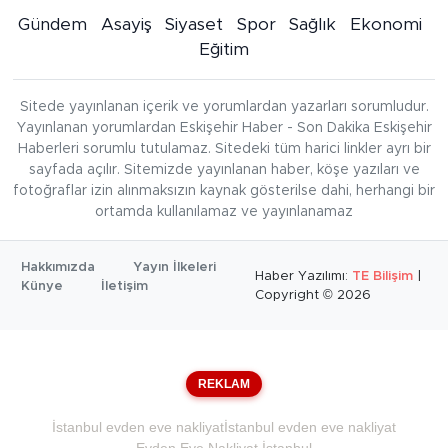
Gündem
Asayiş
Siyaset
Spor
Sağlık
Ekonomi
Eğitim
Sitede yayınlanan içerik ve yorumlardan yazarları sorumludur.
Yayınlanan yorumlardan Eskişehir Haber - Son Dakika Eskişehir
Haberleri sorumlu tutulamaz. Sitedeki tüm harici linkler ayrı bir
sayfada açılır. Sitemizde yayınlanan haber, köşe yazıları ve
fotoğraflar izin alınmaksızın kaynak gösterilse dahi, herhangi bir
ortamda kullanılamaz ve yayınlanamaz
Hakkımızda
Yayın İlkeleri
Haber Yazılımı:
TE Bilişim
|
Künye
İletişim
Copyright © 2026
REKLAM
İstanbul evden eve nakliyat
İstanbul evden eve nakliyat