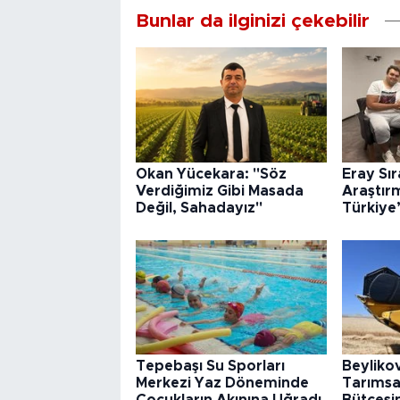
Bunlar da ilginizi çekebilir
Okan Yücekara: "Söz
Eray Sı
Verdiğimiz Gibi Masada
Araştır
Değil, Sahadayız"
Türkiye
Tepebaşı Su Sporları
Beyliko
Merkezi Yaz Döneminde
Tarımsa