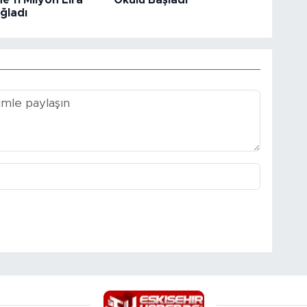
e 11 Milyon Lira
Okulu Başladı
ğladı