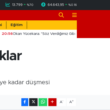
13.799
64.643,95
%
70
%
0.16
i
Eğitim
20:56
Okan Yücekara: "Söz Verdiğimiz Gibi Masada Değil, Saha
klar
ceye kadar düşmesi
-
+
A
A