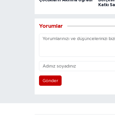
Çocukların Akınına Uğradı
Bütçesin
Katkı Sa
Yorumlar
Gönder