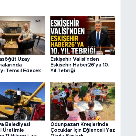
rasöğüt Uzay
Eskişehir Valisi'nden
malarında
Eskişehir Haber26'ya 10.
’yi Temsil Edecek
Yıl Tebriği
va Belediyesi
Odunpazarı Kreşlerinde
l Üretimle
Çocuklar İçin Eğlenceli Yaz