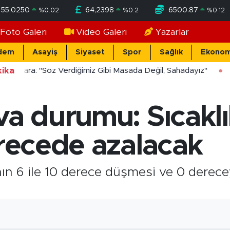
55,0250
64,2398
6500.87
%
0.02
%
0.2
%
0.12
Foto Galeri
Video Galeri
Yazarlar
dem
Asayiş
Siyaset
Spor
Sağlık
Ekonom
ika
ücekara: "Söz Verdiğimiz Gibi Masada Değil, Sahadayız"
va durumu: Sıcaklı
erecede azalacak
ının 6 ile 10 derece düşmesi ve 0 dere