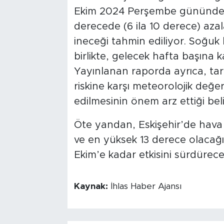
Ekim 2024 Perşembe gününden it
derecede (6 ila 10 derece) aza
ineceği tahmin ediliyor. Soğuk 
birlikte, gelecek hafta başına 
Yayınlanan raporda ayrıca, tarı
riskine karşı meteorolojik değe
edilmesinin önem arz ettiği belir
Öte yandan, Eskişehir’de hava 
ve en yüksek 13 derece olacağı
Ekim’e kadar etkisini sürdüreceğ
Kaynak:
İhlas Haber Ajansı