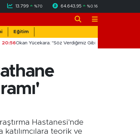
13.799
64.643,95
%
70
%
0.16
i
Eğitim
20:56
Okan Yücekara: "Söz Verdiğimiz Gibi Masada Değil, Saha
yathane
ramı'
raştırma Hastanesi'nde
katılımcılara teorik ve