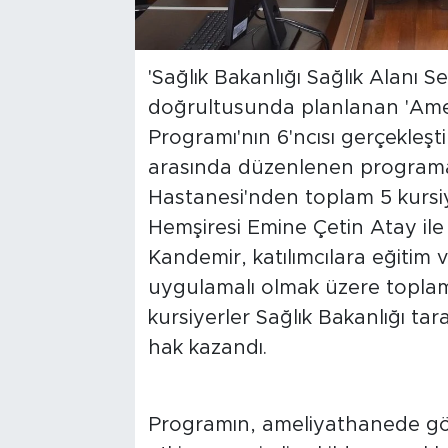
'Sağlık Bakanlığı Sağlık Alanı Ser
doğrultusunda planlanan 'Amel
Programı'nın 6'ncısı gerçekleştir
arasında düzenlenen programa
Hastanesi'nden toplam 5 kursiye
Hemşiresi Emine Çetin Atay i
Kandemir, katılımcılara eğitim 
uygulamalı olmak üzere topla
kursiyerler Sağlık Bakanlığı tar
hak kazandı.
Programın, ameliyathanede gör