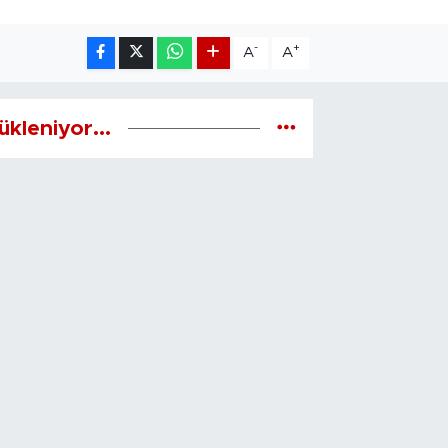
-
+
A
A
ükleniyor...