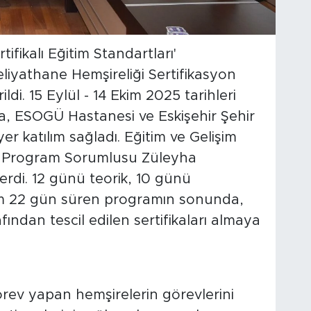
tifikalı Eğitim Standartları'
iyathane Hemşireliği Sertifikasyon
ildi. 15 Eylül - 14 Ekim 2025 tarihleri
, ESOGÜ Hastanesi ve Eskişehir Şehir
r katılım sağladı. Eğitim ve Gelişim
le Program Sorumlusu Züleyha
verdi. 12 günü teorik, 10 günü
m 22 gün süren programın sonunda,
afından tescil edilen sertifikaları almaya
ev yapan hemşirelerin görevlerini