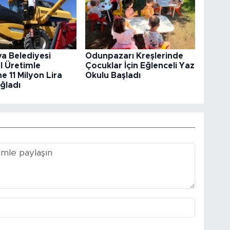
va Belediyesi
Odunpazarı Kreşlerinde
l Üretimle
Çocuklar İçin Eğlenceli Yaz
e 11 Milyon Lira
Okulu Başladı
ğladı