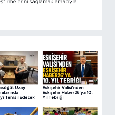
leştirmelerini sağlamak amacıyla
rasöğüt Uzay
Eskişehir Valisi'nden
malarında
Eskişehir Haber26'ya 10.
’yi Temsil Edecek
Yıl Tebriği