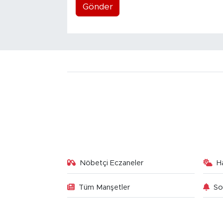
Gönder
Nöbetçi Eczaneler
H
Tüm Manşetler
So