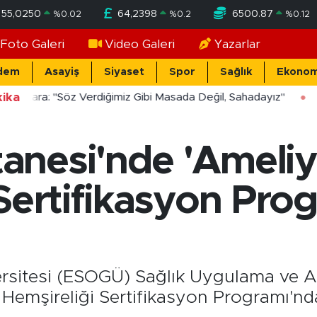
55,0250
64,2398
6500.87
%
0.02
%
0.2
%
0.12
Foto Galeri
Video Galeri
Yazarlar
dem
Asayiş
Siyaset
Spor
Sağlık
Ekonom
ika
ücekara: "Söz Verdiğimiz Gibi Masada Değil, Sahadayız"
nesi'nde 'Ameli
Sertifikasyon Prog
rsitesi (ESOGÜ) Sağlık Uygulama ve A
emşireliği Sertifikasyon Programı'nda 