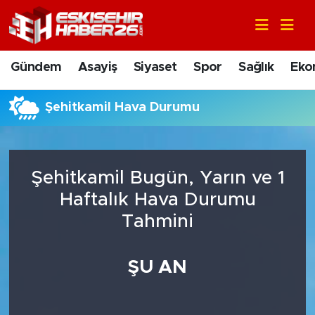
Gündem
Nöbetçi Eczaneler
Gündem
Asayiş
Siyaset
Spor
Sağlık
Eko
Asayiş
Hava Durumu
Şehitkamil Hava Durumu
Siyaset
Trafik Durumu
Spor
Süper Lig Puan Durumu ve Fikstür
Şehitkamil Bugün, Yarın ve 1
Sağlık
Tüm Manşetler
Haftalık Hava Durumu
Tahmini
Ekonomi
Son Dakika Haberleri
ŞU AN
Eğitim
Haber Arşivi
Sanat