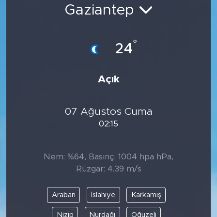
Gaziantep
Bölge
Teknoloji
°
24
Magazin
Açık
Dünya
07 Ağustos Cuma
Sektör
02:15
Nem: %64, Basınç: 1004 hpa hPa,
Rüzgar: 4.39 m/s
Araban
İslahiye
Karkamış
Nizip
Nurdağı
Oğuzeli