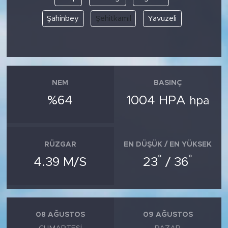
Şahinbey
Şehitkamil
Yavuzeli
NEM
BASINÇ
%64
1004 HPA
hpa
RÜZGAR
EN DÜŞÜK / EN YÜKSEK
°
°
4.39 M/S
23
/ 36
08 AĞUSTOS
09 AĞUSTOS