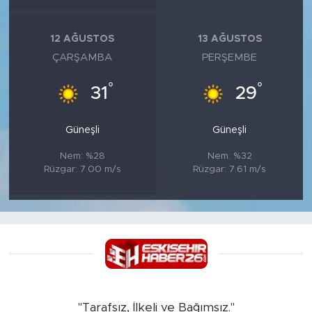
12 AĞUSTOS
13 AĞUSTOS
ÇARŞAMBA
PERŞEMBE
°
°
31
29
Güneşli
Güneşli
Nem: %28
Nem: %32
Rüzgar: 7.00 m/s
Rüzgar: 7.61 m/s
"Tarafsız, İlkeli ve Bağımsız."