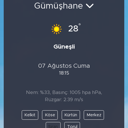
Gümüşhane
Bölge
Teknoloji
°
28
Magazin
Güneşli
Dünya
07 Ağustos Cuma
Sektör
18:15
Nem: %33, Basınç: 1005 hpa hPa,
Rüzgar: 2.39 m/s
Kelkit
Köse
Kürtün
Merkez
Şiran
Torul