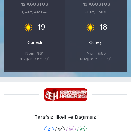
12 AĞUSTOS
13 AĞUSTOS
ÇARŞAMBA
PERŞEMBE
°
°
19
18
Güneşli
Güneşli
Nem: %61
Nem: %65
Rüzgar: 3.69 m/s
Rüzgar: 5.00 m/s
"Tarafsız, İlkeli ve Bağımsız."