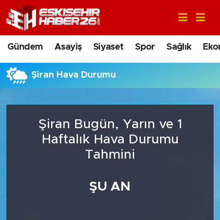
Gündem
Nöbetçi Eczaneler
Gündem
Asayiş
Siyaset
Spor
Sağlık
Eko
Asayiş
Hava Durumu
Şiran Hava Durumu
Siyaset
Trafik Durumu
Spor
Süper Lig Puan Durumu ve Fikstür
Şiran Bugün, Yarın ve 1
Sağlık
Tüm Manşetler
Haftalık Hava Durumu
Tahmini
Ekonomi
Son Dakika Haberleri
ŞU AN
Eğitim
Haber Arşivi
Sanat