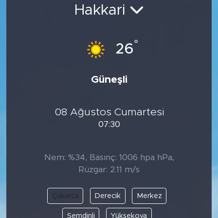
Hakkari
Bölge
Teknoloji
°
26
Magazin
Güneşli
Dünya
08 Ağustos Cumartesi
Sektör
07:30
Nem: %34, Basınç: 1006 hpa hPa,
Rüzgar: 2.11 m/s
Çukurca
Derecik
Merkez
Şemdinli
Yüksekova