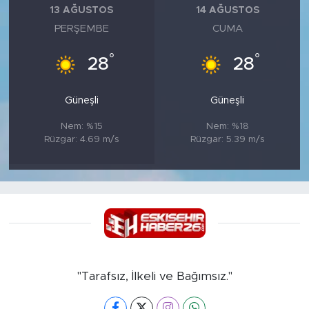
13 AĞUSTOS
14 AĞUSTOS
PERŞEMBE
CUMA
°
°
28
28
Güneşli
Güneşli
Nem: %15
Nem: %18
Rüzgar: 4.69 m/s
Rüzgar: 5.39 m/s
"Tarafsız, İlkeli ve Bağımsız."