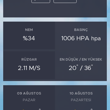
NEM
BASINÇ
%34
1006 HPA
hpa
RÜZGAR
EN DÜŞÜK / EN YÜKSEK
°
°
2.11 M/S
20
/ 36
09 AĞUSTOS
10 AĞUSTOS
PAZAR
PAZARTESI