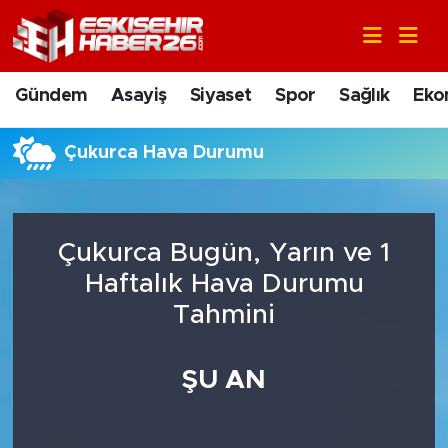
Gündem
Nöbetçi Eczaneler
Gündem
Asayiş
Siyaset
Spor
Sağlık
Eko
Asayiş
Hava Durumu
Çukurca Hava Durumu
Siyaset
Trafik Durumu
Spor
Süper Lig Puan Durumu ve Fikstür
Çukurca Bugün, Yarın ve 1
Sağlık
Tüm Manşetler
Haftalık Hava Durumu
Tahmini
Ekonomi
Son Dakika Haberleri
ŞU AN
Eğitim
Haber Arşivi
Sanat