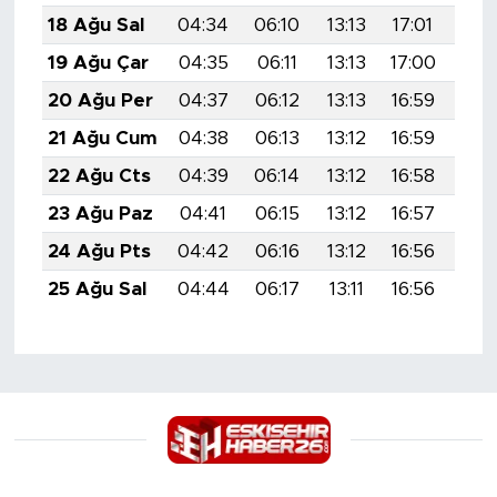
18 Ağu Sal
04:34
06:10
13:13
17:01
20:
19 Ağu Çar
04:35
06:11
13:13
17:00
20:
20 Ağu Per
04:37
06:12
13:13
16:59
20:
21 Ağu Cum
04:38
06:13
13:12
16:59
20:
22 Ağu Cts
04:39
06:14
13:12
16:58
20:
23 Ağu Paz
04:41
06:15
13:12
16:57
19:
24 Ağu Pts
04:42
06:16
13:12
16:56
19:
25 Ağu Sal
04:44
06:17
13:11
16:56
19: