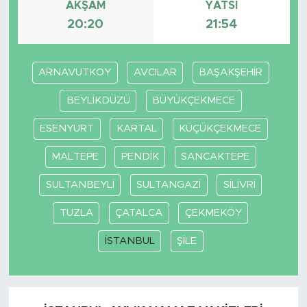
AKŞAM
YATSI
20:20
21:54
ARNAVUTKOY
AVCILAR
BAŞAKŞEHİR
BEYLİKDÜZÜ
BÜYÜKÇEKMECE
ESENYURT
KARTAL
KÜÇÜKÇEKMECE
MALTEPE
PENDİK
SANCAKTEPE
SULTANBEYLİ
SULTANGAZİ
SİLİVRİ
TUZLA
ÇATALCA
ÇEKMEKÖY
İSTANBUL
ŞİLE