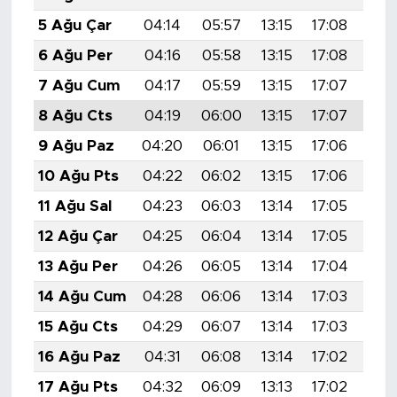
5 Ağu Çar
04:14
05:57
13:15
17:08
20:
6 Ağu Per
04:16
05:58
13:15
17:08
20:
7 Ağu Cum
04:17
05:59
13:15
17:07
20:
8 Ağu Cts
04:19
06:00
13:15
17:07
20:
9 Ağu Paz
04:20
06:01
13:15
17:06
20:
10 Ağu Pts
04:22
06:02
13:15
17:06
20:
11 Ağu Sal
04:23
06:03
13:14
17:05
20:
12 Ağu Çar
04:25
06:04
13:14
17:05
20:
13 Ağu Per
04:26
06:05
13:14
17:04
20:
14 Ağu Cum
04:28
06:06
13:14
17:03
20:
15 Ağu Cts
04:29
06:07
13:14
17:03
20:
16 Ağu Paz
04:31
06:08
13:14
17:02
20:
17 Ağu Pts
04:32
06:09
13:13
17:02
20: