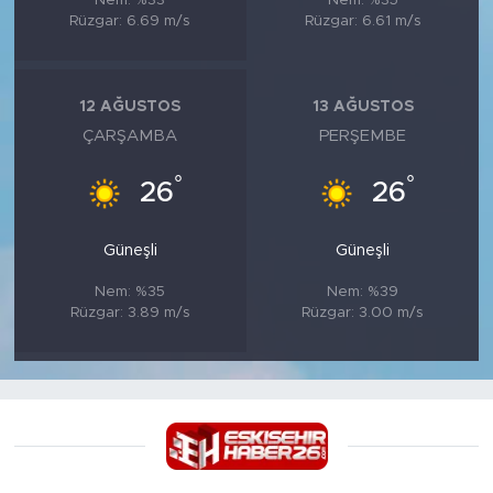
Nem: %33
Nem: %35
Rüzgar: 6.69 m/s
Rüzgar: 6.61 m/s
12 AĞUSTOS
13 AĞUSTOS
ÇARŞAMBA
PERŞEMBE
°
°
26
26
Güneşli
Güneşli
Nem: %35
Nem: %39
Rüzgar: 3.89 m/s
Rüzgar: 3.00 m/s