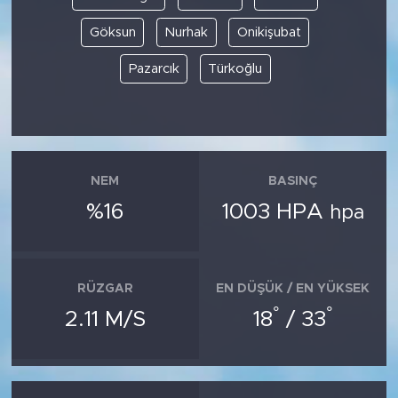
Göksun
Nurhak
Onikişubat
Pazarcık
Türkoğlu
NEM
BASINÇ
%16
1003 HPA
hpa
RÜZGAR
EN DÜŞÜK / EN YÜKSEK
°
°
2.11 M/S
18
/ 33