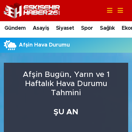
Gündem
Nöbetçi Eczaneler
Gündem
Asayiş
Siyaset
Spor
Sağlık
Eko
Asayiş
Hava Durumu
Afşin Hava Durumu
Siyaset
Trafik Durumu
Spor
Süper Lig Puan Durumu ve Fikstür
Afşin Bugün, Yarın ve 1
Sağlık
Tüm Manşetler
Haftalık Hava Durumu
Tahmini
Ekonomi
Son Dakika Haberleri
ŞU AN
Eğitim
Haber Arşivi
Sanat