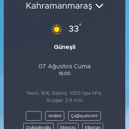
Kahramanmaraş
Bölge
Teknoloji
°
33
Magazin
Güneşli
Dünya
07 Ağustos Cuma
Sektör
16:00
Nem: %16, Basınç: 1003 hpa hPa,
Rüzgar: 2.11 m/s
Afşin
Andırın
Çağlayancerit
Dulkadiroğlu
Ekinözü
Elbistan