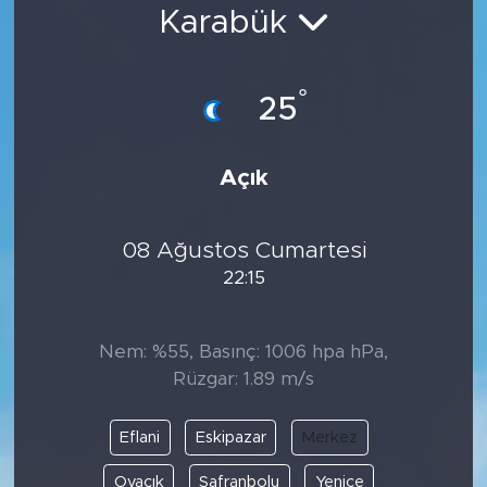
Karabük
Bölge
Teknoloji
°
25
Magazin
Açık
Dünya
08 Ağustos Cumartesi
Sektör
22:15
Nem: %55, Basınç: 1006 hpa hPa,
Rüzgar: 1.89 m/s
Eflani
Eskipazar
Merkez
Ovacık
Safranbolu
Yenice