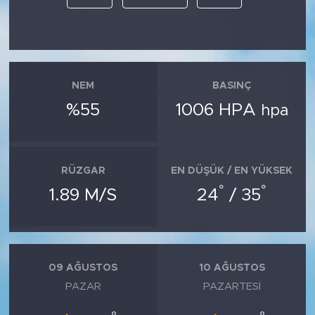
NEM
BASINÇ
%55
1006 HPA
hpa
RÜZGAR
EN DÜŞÜK / EN YÜKSEK
°
°
1.89 M/S
24
/ 35
09 AĞUSTOS
10 AĞUSTOS
PAZAR
PAZARTESI