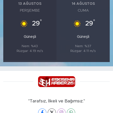
13 AĞUSTOS
14 AĞUSTOS
PERŞEMBE
CUMA
°
°
29
29
Güneşli
Güneşli
Nem: %43
Nem: %37
Rüzgar: 4.19 m/s
Rüzgar: 4.11 m/s
"Tarafsız, İlkeli ve Bağımsız."