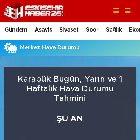
Gündem
Nöbetçi Eczaneler
Gündem
Asayiş
Siyaset
Spor
Sağlık
Eko
Asayiş
Hava Durumu
Merkez Hava Durumu
Siyaset
Trafik Durumu
Spor
Süper Lig Puan Durumu ve Fikstür
Karabük Bugün, Yarın ve 1
Sağlık
Tüm Manşetler
Haftalık Hava Durumu
Tahmini
Ekonomi
Son Dakika Haberleri
ŞU AN
Eğitim
Haber Arşivi
Sanat