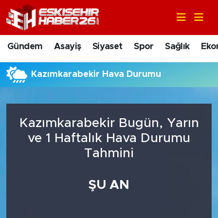
Gündem
Nöbetçi Eczaneler
Gündem
Asayiş
Siyaset
Spor
Sağlık
Eko
Asayiş
Hava Durumu
Kazımkarabekir Hava Durumu
Siyaset
Trafik Durumu
Spor
Süper Lig Puan Durumu ve Fikstür
Kazımkarabekir Bugün, Yarın
Sağlık
Tüm Manşetler
ve 1 Haftalık Hava Durumu
Tahmini
Ekonomi
Son Dakika Haberleri
ŞU AN
Eğitim
Haber Arşivi
Sanat