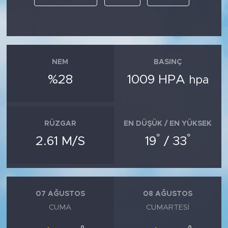
NEM
BASINÇ
%28
1009 HPA
hpa
RÜZGAR
EN DÜŞÜK / EN YÜKSEK
°
°
2.61 M/S
19
/ 33
07 AĞUSTOS
08 AĞUSTOS
CUMA
CUMARTESI