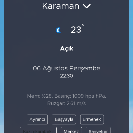
Karaman
Bölge
Teknoloji
°
23
Magazin
Açık
Dünya
06 Ağustos Perşembe
Sektör
22:30
Nem: %28, Basınç: 1009 hpa hPa,
Rüzgar: 2.61 m/s
Ayrancı
Başyayla
Ermenek
Kazımkarabekir
Merkez
Sarıveliler