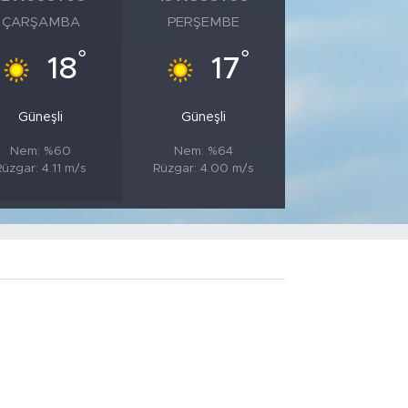
ÇARŞAMBA
PERŞEMBE
°
°
18
17
Güneşli
Güneşli
Nem: %60
Nem: %64
Rüzgar: 4.11 m/s
Rüzgar: 4.00 m/s