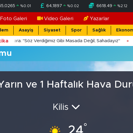
55,0265
64,1897
6618.49
%
0.01
%
0.02
%
2.12
Foto Galeri
Video Galeri
Yazarlar
dem
Asayiş
Siyaset
Spor
Sağlık
Ekonom
ika
Yücekara: "Söz Verdiğimiz Gibi Masada Değil, Sahadayız"
umu
 Yarın ve 1 Haftalık Hava D
Kilis
°
24