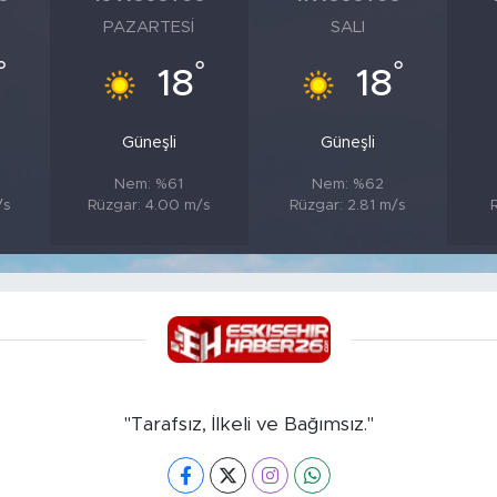
PAZARTESI
SALI
°
°
°
18
18
Güneşli
Güneşli
Nem: %61
Nem: %62
/s
Rüzgar: 4.00 m/s
Rüzgar: 2.81 m/s
"Tarafsız, İlkeli ve Bağımsız."