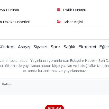
ava Durumu
Trafik Durumu
n Dakika Haberleri
Haber Arşivi
Gündem
Asayiş
Siyaset
Spor
Sağlık
Ekonomi
Eğit
zarları sorumludur. Yayınlanan yorumlardan Eskişehir Haber - Son Da
çılır. Sitemizde yayınlanan haber, köşe yazıları ve fotoğraflar izin al
ortamda kullanılamaz ve yayınlanamaz
İletişim
REKLAM