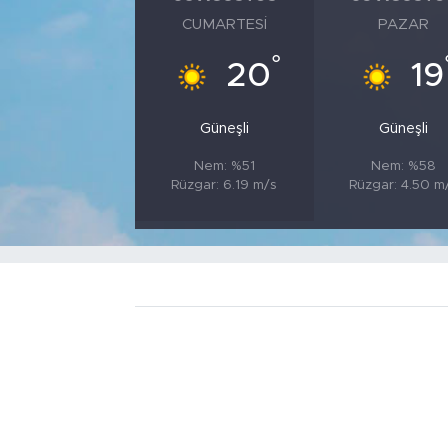
CUMARTESI
PAZAR
°
20
19
Güneşli
Güneşli
Nem: %51
Nem: %58
Rüzgar: 6.19 m/s
Rüzgar: 4.50 m