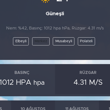
Güneşli
Nem: %42, Basınç: 1012 hpa hPa, Rüzgar: 4.31 m/s
Elbeyli
Merkez
Musabeyli
Polateli
BASINÇ
RÜZGAR
1012 HPA
4.31 M/S
hpa
S
10 AĞUSTOS
11 AĞUSTOS