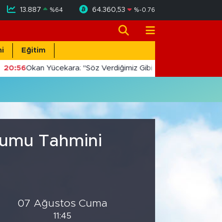
13.887
64.360,53
%
64
%
-0.76
i
Eğitim
20:56
Okan Yücekara: "Söz Verdiğimiz Gibi Masada Değil, Saha
urumu Tahmini
07 Ağustos Cuma
11:45