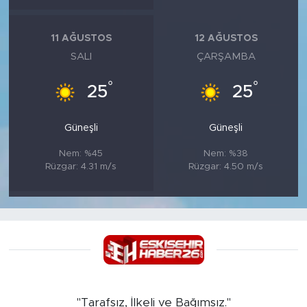
11 AĞUSTOS
12 AĞUSTOS
SALI
ÇARŞAMBA
°
°
25
25
Güneşli
Güneşli
Nem: %45
Nem: %38
Rüzgar: 4.31 m/s
Rüzgar: 4.50 m/s
"Tarafsız, İlkeli ve Bağımsız."