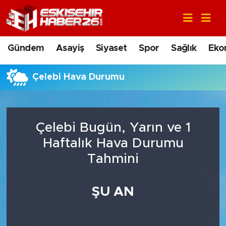
Gündem
Nöbetçi Eczaneler
Gündem
Asayiş
Siyaset
Spor
Sağlık
Eko
Asayiş
Hava Durumu
Çelebi Hava Durumu
Siyaset
Trafik Durumu
Spor
Süper Lig Puan Durumu ve Fikstür
Çelebi Bugün, Yarın ve 1
Sağlık
Tüm Manşetler
Haftalık Hava Durumu
Tahmini
Ekonomi
Son Dakika Haberleri
ŞU AN
Eğitim
Haber Arşivi
Sanat