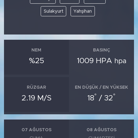
Sulakyurt
Yahşihan
NEM
BASINÇ
%25
1009 HPA
hpa
RÜZGAR
EN DÜŞÜK / EN YÜKSEK
°
°
2.19 M/S
18
/ 32
07 AĞUSTOS
08 AĞUSTOS