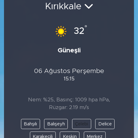
Kırıkkale
Bölge
Teknoloji
°
32
Magazin
Güneşli
Dünya
06 Ağustos Perşembe
Sektör
15:15
Nem: %25, Basınç: 1009 hpa hPa,
Rüzgar: 2.19 m/s
Bahşılı
Balışeyh
Çelebi
Delice
Karakeçili
Keskin
Merkez