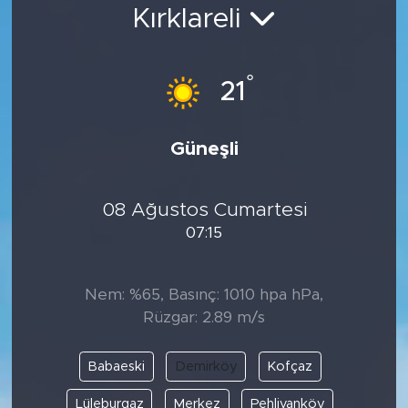
Kırklareli
Bölge
Teknoloji
°
21
Magazin
Güneşli
Dünya
08 Ağustos Cumartesi
Sektör
07:15
Nem: %65, Basınç: 1010 hpa hPa,
Rüzgar: 2.89 m/s
Babaeski
Demirköy
Kofçaz
Lüleburgaz
Merkez
Pehlivanköy