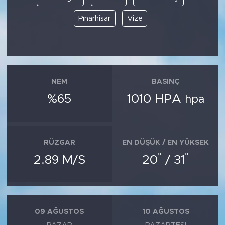
Pınarhisar
Vize
NEM
BASINÇ
%65
1010 HPA
hpa
RÜZGAR
EN DÜŞÜK / EN YÜKSEK
°
°
2.89 M/S
20
/ 31
09 AĞUSTOS
10 AĞUSTOS