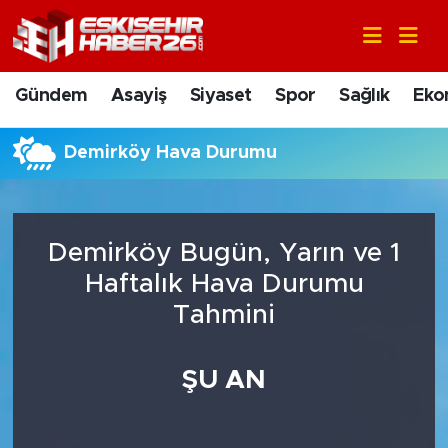
Gündem
Nöbetçi Eczaneler
Gündem
Asayiş
Siyaset
Spor
Sağlık
Eko
Asayiş
Hava Durumu
Demirköy Hava Durumu
Siyaset
Trafik Durumu
Spor
Süper Lig Puan Durumu ve Fikstür
Demirköy Bugün, Yarın ve 1
Sağlık
Tüm Manşetler
Haftalık Hava Durumu
Tahmini
Ekonomi
Son Dakika Haberleri
ŞU AN
Eğitim
Haber Arşivi
Sanat