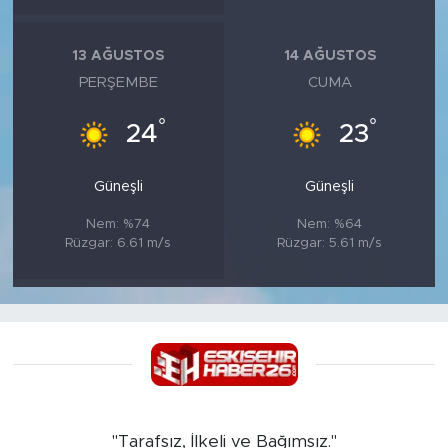
13 AĞUSTOS
14 AĞUSTOS
PERŞEMBE
CUMA
°
°
24
23
Güneşli
Güneşli
Nem: %74
Nem: %64
Rüzgar: 6.61 m/s
Rüzgar: 5.61 m/s
"Tarafsız, İlkeli ve Bağımsız."