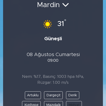
Mardin
Bölge
Teknoloji
°
31
Magazin
Güneşli
Dünya
08 Ağustos Cumartesi
Sektör
09:00
Nem: %17, Basınç: 1003 hpa hPa,
Rüzgar: 1.00 m/s
Artuklu
Dargeçit
Derik
Kızıltepe
Mazıdağı
Midyat