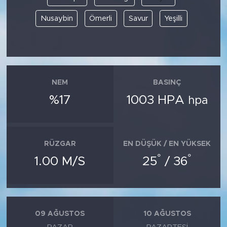
Nusaybin
Ömerli
Savur
Yeşilli
NEM
BASINÇ
%17
1003 HPA
hpa
RÜZGAR
EN DÜŞÜK / EN YÜKSEK
°
°
1.00 M/S
25
/ 36
09 AĞUSTOS
10 AĞUSTOS