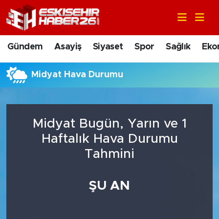
Gündem
Nöbetçi Eczaneler
Gündem
Asayiş
Siyaset
Spor
Sağlık
Eko
Asayiş
Hava Durumu
Midyat Hava Durumu
Siyaset
Trafik Durumu
Spor
Süper Lig Puan Durumu ve Fikstür
Midyat Bugün, Yarın ve 1
Sağlık
Tüm Manşetler
Haftalık Hava Durumu
Tahmini
Ekonomi
Son Dakika Haberleri
ŞU AN
Eğitim
Haber Arşivi
Sanat