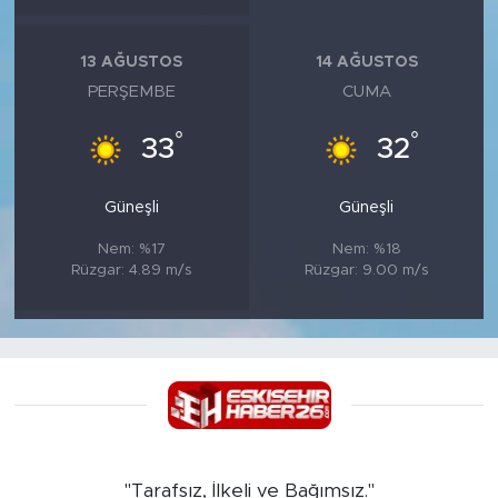
13 AĞUSTOS
14 AĞUSTOS
PERŞEMBE
CUMA
°
°
33
32
Güneşli
Güneşli
Nem: %17
Nem: %18
Rüzgar: 4.89 m/s
Rüzgar: 9.00 m/s
"Tarafsız, İlkeli ve Bağımsız."