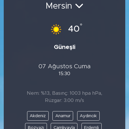
Mersin
Bölge
Teknoloji
°
40
Magazin
Güneşli
Dünya
07 Ağustos Cuma
Sektör
15:30
Nem: %13, Basınç: 1003 hpa hPa,
Rüzgar: 3.00 m/s
Akdeniz
Anamur
Aydıncık
Bozyazı
Çamlıyayla
Erdemli