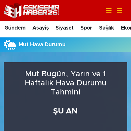
Gündem
Nöbetçi Eczaneler
Gündem
Asayiş
Siyaset
Spor
Sağlık
Eko
Asayiş
Hava Durumu
Mut Hava Durumu
Siyaset
Trafik Durumu
Spor
Süper Lig Puan Durumu ve Fikstür
Mut Bugün, Yarın ve 1
Sağlık
Tüm Manşetler
Haftalık Hava Durumu
Tahmini
Ekonomi
Son Dakika Haberleri
ŞU AN
Eğitim
Haber Arşivi
Sanat