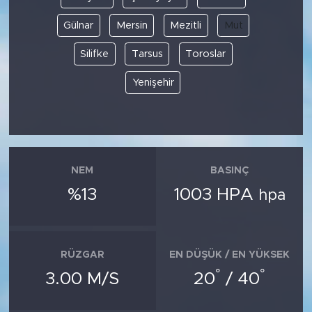
Gülnar
Mersin
Mezitli
Mut
Silifke
Tarsus
Toroslar
Yenişehir
NEM
BASINÇ
%13
1003 HPA
hpa
RÜZGAR
EN DÜŞÜK / EN YÜKSEK
°
°
3.00 M/S
20
/ 40