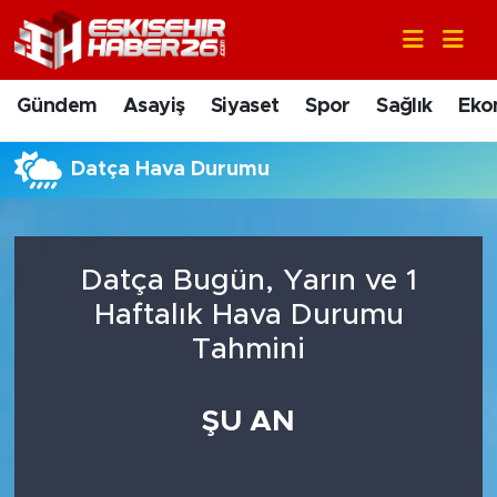
Gündem
Nöbetçi Eczaneler
Gündem
Asayiş
Siyaset
Spor
Sağlık
Eko
Asayiş
Hava Durumu
Datça Hava Durumu
Siyaset
Trafik Durumu
Spor
Süper Lig Puan Durumu ve Fikstür
Datça Bugün, Yarın ve 1
Sağlık
Tüm Manşetler
Haftalık Hava Durumu
Tahmini
Ekonomi
Son Dakika Haberleri
ŞU AN
Eğitim
Haber Arşivi
Sanat