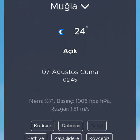
Muğla
Bölge
Teknoloji
°
24
Magazin
Açık
Dünya
07 Ağustos Cuma
Sektör
02:45
Nem: %71, Basınç: 1006 hpa hPa,
Rüzgar: 1.61 m/s
Bodrum
Dalaman
Datça
Fethiye
Kavaklıdere
Köyceğiz