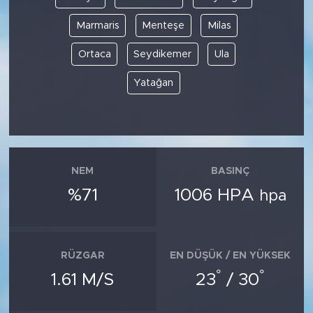
Marmaris
Menteşe
Milas
Ortaca
Seydikemer
Ula
Yatağan
NEM
BASINÇ
%71
1006 HPA
hpa
RÜZGAR
EN DÜŞÜK / EN YÜKSEK
°
°
1.61 M/S
23
/ 30