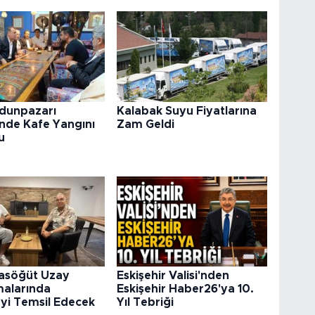
Odunpazarı
Kalabak Suyu Fiyatlarına
'nde Kafe Yangını
Zam Geldi
u
rasöğüt Uzay
Eskişehir Valisi'nden
malarında
Eskişehir Haber26'ya 10.
’yi Temsil Edecek
Yıl Tebriği