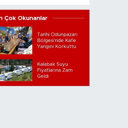
n Çok Okunanlar
Tarihi Odunpazarı
Bölgesi'nde Kafe
Yangını Korkuttu
Kalabak Suyu
Fiyatlarına Zam
Geldi