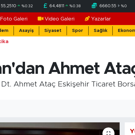
55,2510
64,4811
6660.55
%
0.32
%
0.38
%
0
Foto Galeri
Video Galeri
Yazarlar
dem
Asayiş
Siyaset
Spor
Sağlık
Ekonom
ika
'dan Ahmet Ataç'
 Dt. Ahmet Ataç Eskişehir Ticaret Bo
Y