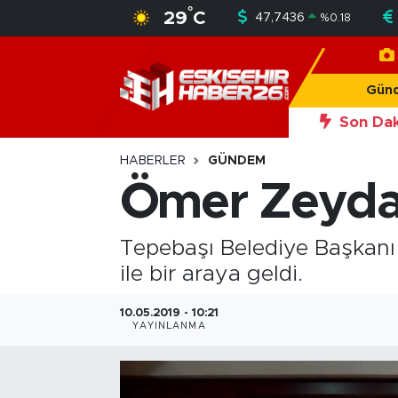
°
29
C
47,7436
%
0.18
Gündem
Nöbetçi Eczaneler
Gün
Asayiş
Hava Durumu
Son Dak
Siyaset
Trafik Durumu
HABERLER
GÜNDEM
Ömer Zeydan
Spor
Süper Lig Puan Durumu ve Fikstür
Tepebaşı Belediye Başkanı
Sağlık
Tüm Manşetler
ile bir araya geldi.
Ekonomi
Son Dakika Haberleri
10.05.2019 - 10:21
YAYINLANMA
Eğitim
Haber Arşivi
Sanat