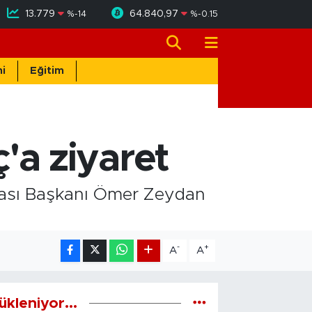
13.779
64.840,97
%
-14
%
-0.15
i
Eğitim
a ziyaret
rsası Başkanı Ömer Zeydan
-
+
A
A
ükleniyor...