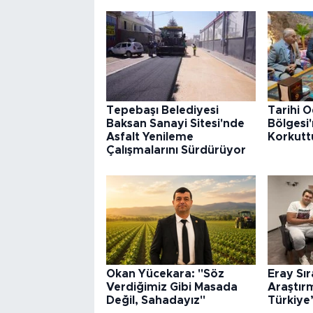
Tepebaşı Belediyesi
Tarihi 
Baksan Sanayi Sitesi'nde
Bölgesi
Asfalt Yenileme
Korkutt
Çalışmalarını Sürdürüyor
Okan Yücekara: "Söz
Eray Sı
Verdiğimiz Gibi Masada
Araştır
Değil, Sahadayız"
Türkiye