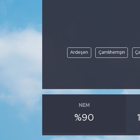
Bölge
Teknoloji
Magazin
Ardeşen
Çamlıhemşin
Ça
Dünya
Sektör
NEM
%90