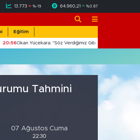
13.773
64.960,21
%
-19
%
0.87
i
Eğitim
20:56
Okan Yücekara: "Söz Verdiğimiz Gibi Masada Değil, Saha
Durumu Tahmini
07 Ağustos Cuma
22:30