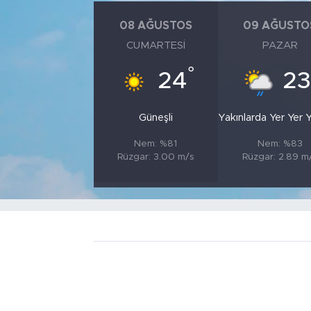
08 AĞUSTOS
09 AĞUSTO
CUMARTESI
PAZAR
°
24
23
Güneşli
Yakınlarda Yer Yer
Nem: %81
Nem: %83
Rüzgar: 3.00 m/s
Rüzgar: 2.89 m