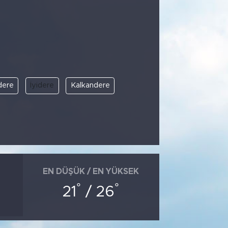
dere
İyidere
Kalkandere
EN DÜŞÜK / EN YÜKSEK
°
°
21
/ 26