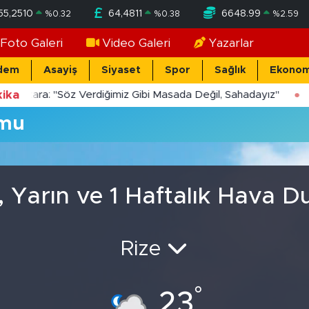
55,2510
64,4811
6648.99
%
0.32
%
0.38
%
2.59
Foto Galeri
Video Galeri
Yazarlar
dem
Asayiş
Siyaset
Spor
Sağlık
Ekonom
ika
Yücekara: "Söz Verdiğimiz Gibi Masada Değil, Sahadayız"
umu
, Yarın ve 1 Haftalık Hava 
Rize
°
23