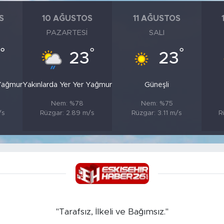
S
10 AĞUSTOS
11 AĞUSTOS
PAZARTESI
SALI
°
°
°
23
23
 Yağmur
Yakınlarda Yer Yer Yağmur
Güneşli
Nem: %78
Nem: %75
/s
Rüzgar: 2.89 m/s
Rüzgar: 3.11 m/s
R
"Tarafsız, İlkeli ve Bağımsız."