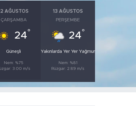
12 AĞUSTOS
13 AĞUSTOS
ÇARŞAMBA
PERŞEMBE
°
°
24
24
Güneşli
Yakınlarda Yer Yer Yağmur
Nem: %75
Nem: %81
üzgar: 3.00 m/s
Rüzgar: 2.89 m/s