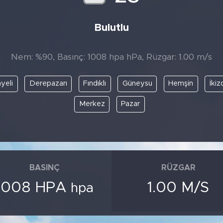
Bulutlu
Nem: %90, Basınç: 1008 hpa hPa, Rüzgar: 1.00 m/s
yeli
Derepazarı
Fındıklı
Güneysu
Hemşin
İkiz
Merkez
Pazar
BASINÇ
RÜZGAR
1008 HPA
1.00 M/S
hpa