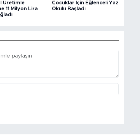
l Üretimle
Çocuklar İçin Eğlenceli Yaz
e 11 Milyon Lira
Okulu Başladı
ğladı