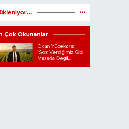
ükleniyor...
n Çok Okunanlar
Okan Yücekara:
"Söz Verdiğimiz Gibi
Masada Değil,
Sahadayız"