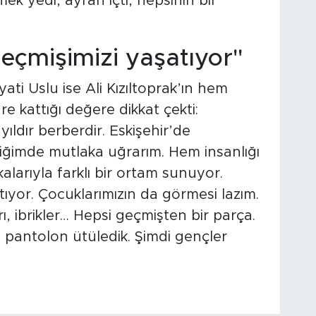
mek yedi, ayran içti, hepsinin bir
eçmişimizi yaşatıyor"
i Uslu ise Ali Kızıltoprak’ın hem
e kattığı değere dikkat çekti:
 yıldır berberdir. Eskişehir’de
ğimde mutlaka uğrarım. Hem insanlığı
alarıyla farklı bir ortam sunuyor.
ıyor. Çocuklarımızın da görmesi lazım.
ı, ibrikler… Hepsi geçmişten bir parça.
, pantolon ütüledik. Şimdi gençler