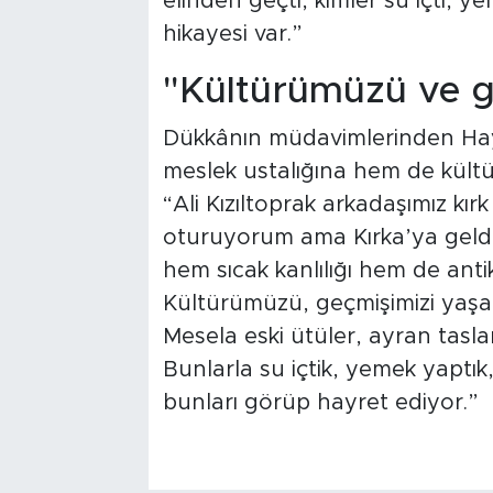
elinden geçti, kimler su içti, ye
hikayesi var.”
"Kültürümüzü ve g
Dükkânın müdavimlerinden Hayat
meslek ustalığına hem de kültür
“Ali Kızıltoprak arkadaşımız kırk
oturuyorum ama Kırka’ya geldi
hem sıcak kanlılığı hem de antik
Kültürümüzü, geçmişimizi yaşat
Mesela eski ütüler, ayran taslar
Bunlarla su içtik, yemek yaptık
bunları görüp hayret ediyor.”