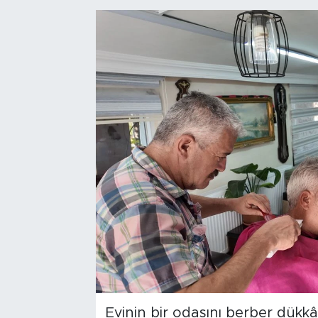
Bölge
Teknoloji
Magazin
Dünya
Sektör
Evinin bir odasını berber dükkâ