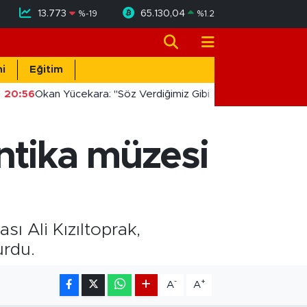
13.773
65.130,04
%
-19
%
1.2
i
Eğitim
20:56
Okan Yücekara: "Söz Verdiğimiz Gibi Masada Değil, Saha
ntika müzesi
sı Ali Kızıltoprak,
urdu.
-
+
A
A