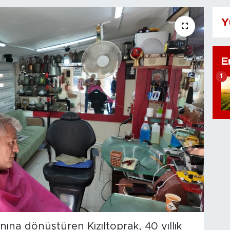
Y
E
1
nına dönüştüren Kızıltoprak, 40 yıllık