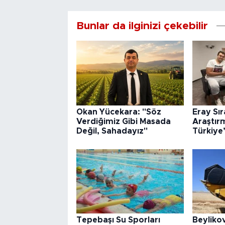
Bunlar da ilginizi çekebilir
Okan Yücekara: "Söz
Eray Sı
Verdiğimiz Gibi Masada
Araştır
Değil, Sahadayız"
Türkiye
Tepebaşı Su Sporları
Beyliko