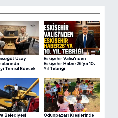
rasöğüt Uzay
Eskişehir Valisi'nden
malarında
Eskişehir Haber26'ya 10.
’yi Temsil Edecek
Yıl Tebriği
va Belediyesi
Odunpazarı Kreşlerinde