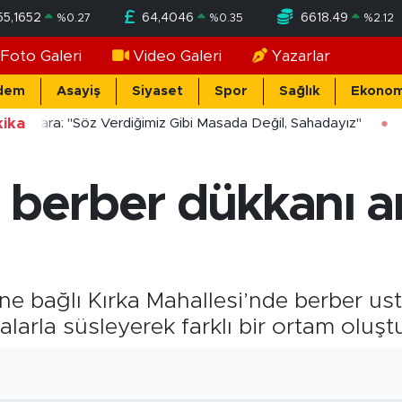
55,1652
64,4046
6618.49
%
0.27
%
0.35
%
2.12
Foto Galeri
Video Galeri
Yazarlar
dem
Asayiş
Siyaset
Spor
Sağlık
Ekonom
ika
ücekara: "Söz Verdiğimiz Gibi Masada Değil, Sahadayız"
 berber dükkanı a
ine bağlı Kırka Mahallesi’nde berber usta
alarla süsleyerek farklı bir ortam oluşt