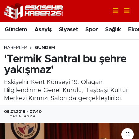
Gündem
Nöbetçi Eczaneler
Gündem
Asayiş
Siyaset
Spor
Sağlık
Eko
Asayiş
Hava Durumu
HABERLER
GÜNDEM
Siyaset
Trafik Durumu
'Termik Santral bu şehre
yakışmaz'
Spor
Süper Lig Puan Durumu ve Fikstür
Eskişehir Kent Konseyi 19. Olağan
Sağlık
Tüm Manşetler
Bilgilendirme Genel Kurulu, Taşbaşı Kültür
Merkezi Kırmızı Salon’da gerçekleştirildi.
Ekonomi
Son Dakika Haberleri
09.01.2019 - 07:40
YAYINLANMA
Eğitim
Haber Arşivi
Sanat