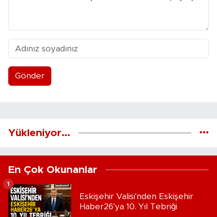
Gönder
Yükleniyor...
En Çok Okunanlar
1
Eskişehir Valisi'nden Eskişehir
Haber26'ya 10. Yıl Tebriği