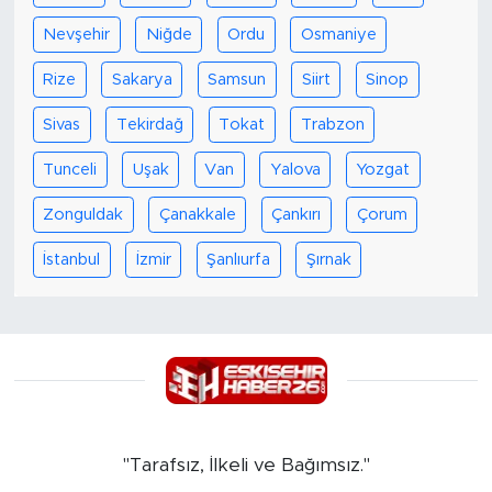
Nevşehir
Niğde
Ordu
Osmaniye
Rize
Sakarya
Samsun
Siirt
Sinop
Sivas
Tekirdağ
Tokat
Trabzon
Tunceli
Uşak
Van
Yalova
Yozgat
Zonguldak
Çanakkale
Çankırı
Çorum
İstanbul
İzmir
Şanlıurfa
Şırnak
"Tarafsız, İlkeli ve Bağımsız."