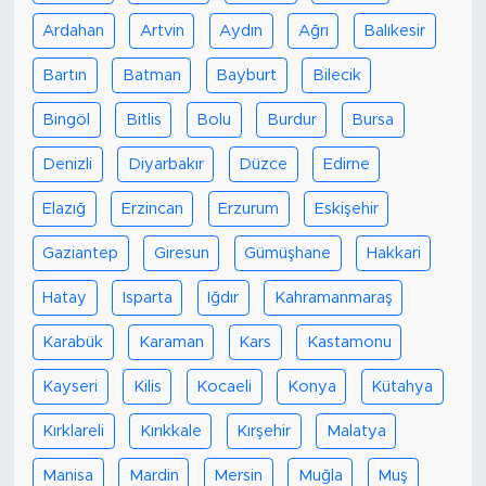
Ardahan
Artvin
Aydın
Ağrı
Balıkesir
Bartın
Batman
Bayburt
Bilecik
Bingöl
Bitlis
Bolu
Burdur
Bursa
Denizli
Diyarbakır
Düzce
Edirne
Elazığ
Erzincan
Erzurum
Eskişehir
Gaziantep
Giresun
Gümüşhane
Hakkari
Hatay
Isparta
Iğdır
Kahramanmaraş
Karabük
Karaman
Kars
Kastamonu
Kayseri
Kilis
Kocaeli
Konya
Kütahya
Kırklareli
Kırıkkale
Kırşehir
Malatya
Manisa
Mardin
Mersin
Muğla
Muş