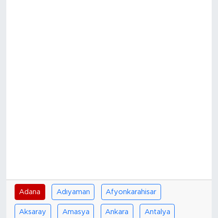
Bölge
Teknoloji
Magazin
Dünya
Sektör
Adana
Adıyaman
Afyonkarahisar
Aksaray
Amasya
Ankara
Antalya