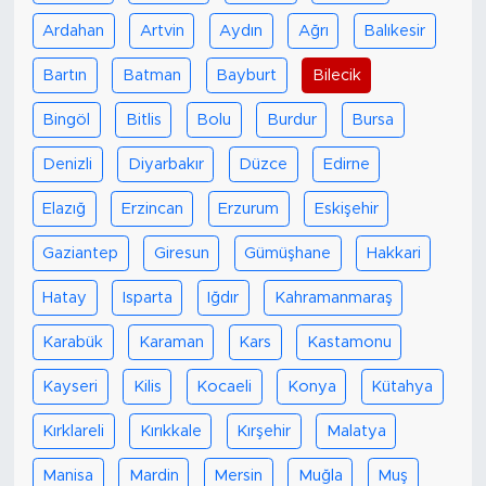
Ardahan
Artvin
Aydın
Ağrı
Balıkesir
Bartın
Batman
Bayburt
Bilecik
Bingöl
Bitlis
Bolu
Burdur
Bursa
Denizli
Diyarbakır
Düzce
Edirne
Elazığ
Erzincan
Erzurum
Eskişehir
Gaziantep
Giresun
Gümüşhane
Hakkari
Hatay
Isparta
Iğdır
Kahramanmaraş
Karabük
Karaman
Kars
Kastamonu
Kayseri
Kilis
Kocaeli
Konya
Kütahya
Kırklareli
Kırıkkale
Kırşehir
Malatya
Manisa
Mardin
Mersin
Muğla
Muş