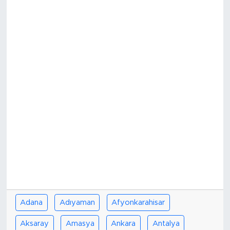
Bölge
Teknoloji
Magazin
Dünya
Sektör
Adana
Adıyaman
Afyonkarahisar
Aksaray
Amasya
Ankara
Antalya