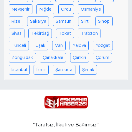
Nevşehir
Niğde
Ordu
Osmaniye
Rize
Sakarya
Samsun
Siirt
Sinop
Sivas
Tekirdağ
Tokat
Trabzon
Tunceli
Uşak
Van
Yalova
Yozgat
Zonguldak
Çanakkale
Çankırı
Çorum
İstanbul
İzmir
Şanlıurfa
Şırnak
"Tarafsız, İlkeli ve Bağımsız."