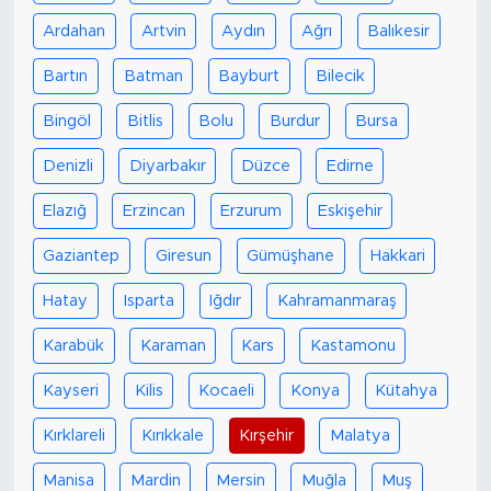
Ardahan
Artvin
Aydın
Ağrı
Balıkesir
Bartın
Batman
Bayburt
Bilecik
Bingöl
Bitlis
Bolu
Burdur
Bursa
Denizli
Diyarbakır
Düzce
Edirne
Elazığ
Erzincan
Erzurum
Eskişehir
Gaziantep
Giresun
Gümüşhane
Hakkari
Hatay
Isparta
Iğdır
Kahramanmaraş
Karabük
Karaman
Kars
Kastamonu
Kayseri
Kilis
Kocaeli
Konya
Kütahya
Kırklareli
Kırıkkale
Kırşehir
Malatya
Manisa
Mardin
Mersin
Muğla
Muş