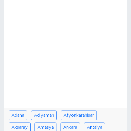
Bölge
Teknoloji
Magazin
Dünya
Sektör
Adana
Adıyaman
Afyonkarahisar
Aksaray
Amasya
Ankara
Antalya