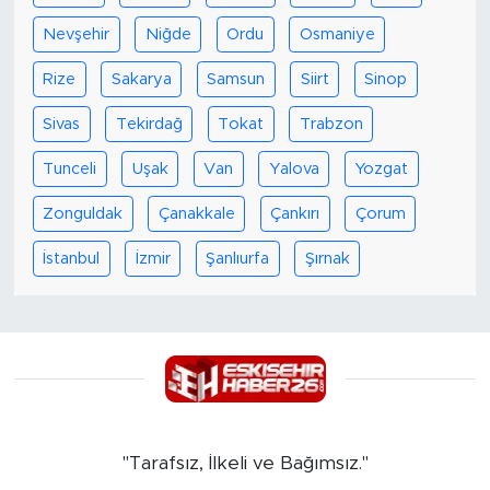
Nevşehir
Niğde
Ordu
Osmaniye
Rize
Sakarya
Samsun
Siirt
Sinop
Sivas
Tekirdağ
Tokat
Trabzon
Tunceli
Uşak
Van
Yalova
Yozgat
Zonguldak
Çanakkale
Çankırı
Çorum
İstanbul
İzmir
Şanlıurfa
Şırnak
"Tarafsız, İlkeli ve Bağımsız."