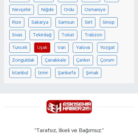
Nevşehir
Niğde
Ordu
Osmaniye
Rize
Sakarya
Samsun
Siirt
Sinop
Sivas
Tekirdağ
Tokat
Trabzon
Tunceli
Uşak
Van
Yalova
Yozgat
Zonguldak
Çanakkale
Çankırı
Çorum
İstanbul
İzmir
Şanlıurfa
Şırnak
"Tarafsız, İlkeli ve Bağımsız."