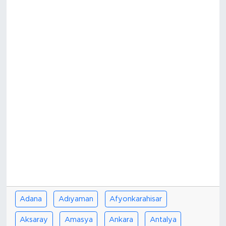
Bölge
Teknoloji
Magazin
Dünya
Sektör
Adana
Adıyaman
Afyonkarahisar
Aksaray
Amasya
Ankara
Antalya