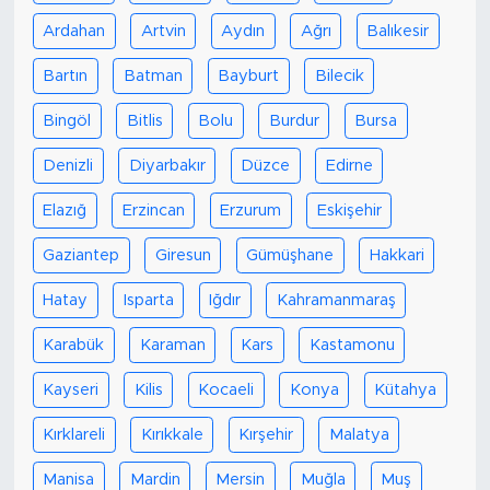
Ardahan
Artvin
Aydın
Ağrı
Balıkesir
Bartın
Batman
Bayburt
Bilecik
Bingöl
Bitlis
Bolu
Burdur
Bursa
Denizli
Diyarbakır
Düzce
Edirne
Elazığ
Erzincan
Erzurum
Eskişehir
Gaziantep
Giresun
Gümüşhane
Hakkari
Hatay
Isparta
Iğdır
Kahramanmaraş
Karabük
Karaman
Kars
Kastamonu
Kayseri
Kilis
Kocaeli
Konya
Kütahya
Kırklareli
Kırıkkale
Kırşehir
Malatya
Manisa
Mardin
Mersin
Muğla
Muş