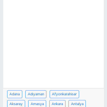
Bölge
Teknoloji
Magazin
Dünya
Sektör
Adana
Adıyaman
Afyonkarahisar
Aksaray
Amasya
Ankara
Antalya