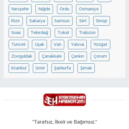
Nevşehir
Niğde
Ordu
Osmaniye
Rize
Sakarya
Samsun
Siirt
Sinop
Sivas
Tekirdağ
Tokat
Trabzon
Tunceli
Uşak
Van
Yalova
Yozgat
Zonguldak
Çanakkale
Çankırı
Çorum
İstanbul
İzmir
Şanlıurfa
Şırnak
"Tarafsız, İlkeli ve Bağımsız."