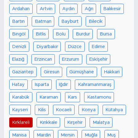
Ardahan
Artvin
Aydın
Ağrı
Balıkesir
Bartın
Batman
Bayburt
Bilecik
Bingöl
Bitlis
Bolu
Burdur
Bursa
Denizli
Diyarbakır
Düzce
Edirne
Elazığ
Erzincan
Erzurum
Eskişehir
Gaziantep
Giresun
Gümüşhane
Hakkari
Hatay
Isparta
Iğdır
Kahramanmaraş
Karabük
Karaman
Kars
Kastamonu
Kayseri
Kilis
Kocaeli
Konya
Kütahya
Kırklareli
Kırıkkale
Kırşehir
Malatya
Manisa
Mardin
Mersin
Muğla
Muş