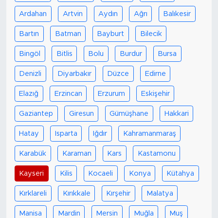
Ardahan
Artvin
Aydın
Ağrı
Balıkesir
Bartın
Batman
Bayburt
Bilecik
Bingöl
Bitlis
Bolu
Burdur
Bursa
Denizli
Diyarbakır
Düzce
Edirne
Elazığ
Erzincan
Erzurum
Eskişehir
Gaziantep
Giresun
Gümüşhane
Hakkari
Hatay
Isparta
Iğdır
Kahramanmaraş
Karabük
Karaman
Kars
Kastamonu
Kayseri
Kilis
Kocaeli
Konya
Kütahya
Kırklareli
Kırıkkale
Kırşehir
Malatya
Manisa
Mardin
Mersin
Muğla
Muş