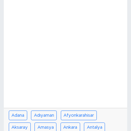
Bölge
Teknoloji
Magazin
Dünya
Sektör
Adana
Adıyaman
Afyonkarahisar
Aksaray
Amasya
Ankara
Antalya