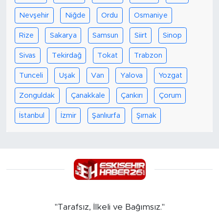
Nevşehir
Niğde
Ordu
Osmaniye
Rize
Sakarya
Samsun
Siirt
Sinop
Sivas
Tekirdağ
Tokat
Trabzon
Tunceli
Uşak
Van
Yalova
Yozgat
Zonguldak
Çanakkale
Çankırı
Çorum
İstanbul
İzmir
Şanlıurfa
Şırnak
"Tarafsız, İlkeli ve Bağımsız."