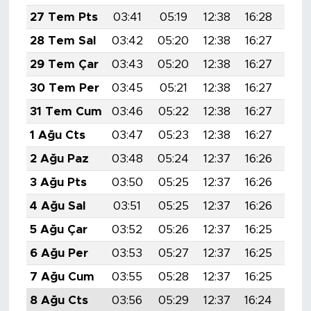
27 Tem Pts
03:41
05:19
12:38
16:28
19:
28 Tem Sal
03:42
05:20
12:38
16:27
19:
29 Tem Çar
03:43
05:20
12:38
16:27
19:
30 Tem Per
03:45
05:21
12:38
16:27
19:
31 Tem Cum
03:46
05:22
12:38
16:27
19:
1 Ağu Cts
03:47
05:23
12:38
16:27
19:
2 Ağu Paz
03:48
05:24
12:37
16:26
19:
3 Ağu Pts
03:50
05:25
12:37
16:26
19:
4 Ağu Sal
03:51
05:25
12:37
16:26
19:
5 Ağu Çar
03:52
05:26
12:37
16:25
19:
6 Ağu Per
03:53
05:27
12:37
16:25
19:
7 Ağu Cum
03:55
05:28
12:37
16:25
19:
8 Ağu Cts
03:56
05:29
12:37
16:24
19: