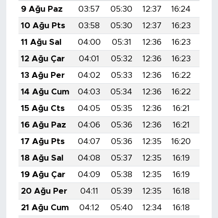
9 Ağu Paz
03:57
05:30
12:37
16:24
19:
10 Ağu Pts
03:58
05:30
12:37
16:23
19:
11 Ağu Sal
04:00
05:31
12:36
16:23
19:
12 Ağu Çar
04:01
05:32
12:36
16:23
19:
13 Ağu Per
04:02
05:33
12:36
16:22
19:
14 Ağu Cum
04:03
05:34
12:36
16:22
19:
15 Ağu Cts
04:05
05:35
12:36
16:21
19:
16 Ağu Paz
04:06
05:36
12:36
16:21
19:
17 Ağu Pts
04:07
05:36
12:35
16:20
19:
18 Ağu Sal
04:08
05:37
12:35
16:19
19:
19 Ağu Çar
04:09
05:38
12:35
16:19
19:
20 Ağu Per
04:11
05:39
12:35
16:18
19:
21 Ağu Cum
04:12
05:40
12:34
16:18
19: