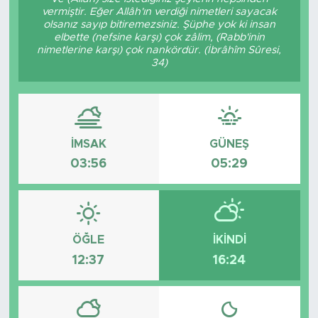
vermiştir. Eğer Allâh'ın verdiği nimetleri sayacak
Bölge
olsanız sayıp bitiremezsiniz. Şüphe yok ki insan
elbette (nefsine karşı) çok zâlim, (Rabb'inin
nimetlerine karşı) çok nankördür. (İbrâhîm Sûresi,
Teknoloji
34)
Magazin
Dünya
İMSAK
GÜNEŞ
03:56
05:29
Sektör
ÖĞLE
İKINDI
12:37
16:24