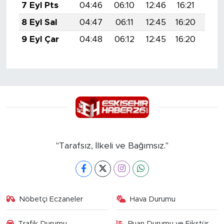
7 Eyl Pts
04:46
06:10
12:46
16:21
19:
8 Eyl Sal
04:47
06:11
12:45
16:20
19:
9 Eyl Çar
04:48
06:12
12:45
16:20
19:
"Tarafsız, İlkeli ve Bağımsız."
Nöbetçi Eczaneler
Hava Durumu
Trafik Durumu
Puan Durumu ve Fikstür