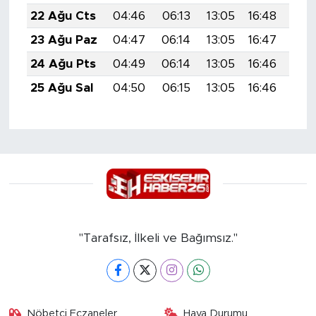
22 Ağu Cts
04:46
06:13
13:05
16:48
19:
23 Ağu Paz
04:47
06:14
13:05
16:47
19:
24 Ağu Pts
04:49
06:14
13:05
16:46
19:
25 Ağu Sal
04:50
06:15
13:05
16:46
19:
"Tarafsız, İlkeli ve Bağımsız."
Nöbetçi Eczaneler
Hava Durumu