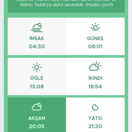
Allâhü Teâlâ'ya daha sevimlidir. (Hadis-i şerif)
Bölge
Teknoloji
İMSAK
GÜNEŞ
Magazin
04:30
06:01
Dünya
Sektör
ÖĞLE
İKINDI
13:08
16:54
AKŞAM
YATSI
20:05
21:30