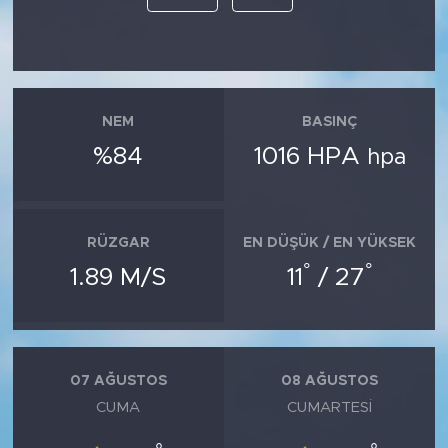
NEM
BASINÇ
%84
1016 HPA
hpa
RÜZGAR
EN DÜŞÜK / EN YÜKSEK
°
°
1.89 M/S
11
/ 27
07 AĞUSTOS
08 AĞUSTOS
CUMA
CUMARTESI