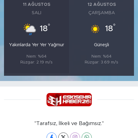
11 AĞUSTOS
12 AĞUSTOS
SALI
ÇARŞAMBA
°
°
18
18
Yakınlarda Yer Yer Yağmur
Güneşli
Nem: %64
Nem: %64
Rüzgar: 2.19 m/s
Rüzgar: 3.69 m/s
"Tarafsız, İlkeli ve Bağımsız."