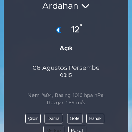
Ardahan
Bölge
Teknoloji
°
12
Magazin
Açık
Dünya
06 Ağustos Perşembe
Sektör
03:15
Nem: %84, Basınç: 1016 hpa hPa,
Rüzgar: 1.89 m/s
Çıldır
Damal
Göle
Hanak
Merkez
Posof