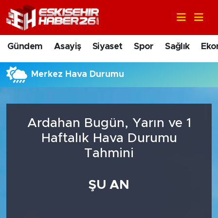
Gündem
Nöbetçi Eczaneler
Gündem
Asayiş
Siyaset
Spor
Sağlık
Eko
Asayiş
Hava Durumu
Merkez Hava Durumu
Siyaset
Trafik Durumu
Spor
Süper Lig Puan Durumu ve Fikstür
Ardahan Bugün, Yarın ve 1
Sağlık
Tüm Manşetler
Haftalık Hava Durumu
Tahmini
Ekonomi
Son Dakika Haberleri
ŞU AN
Eğitim
Haber Arşivi
Sanat